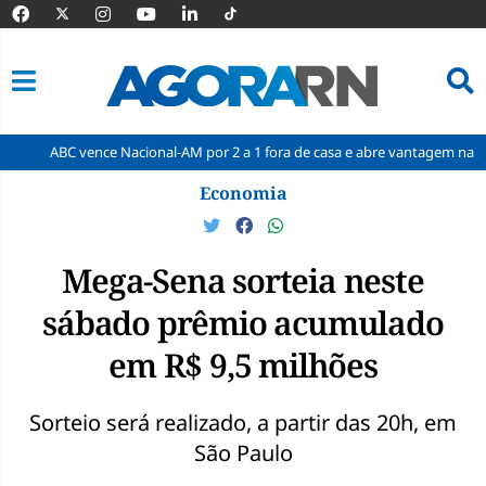
 vence Nacional-AM por 2 a 1 fora de casa e abre vantagem nas quartas
Pular
Economia
para
o
conteúdo
Mega-Sena sorteia neste
sábado prêmio acumulado
em R$ 9,5 milhões
Sorteio será realizado, a partir das 20h, em
São Paulo