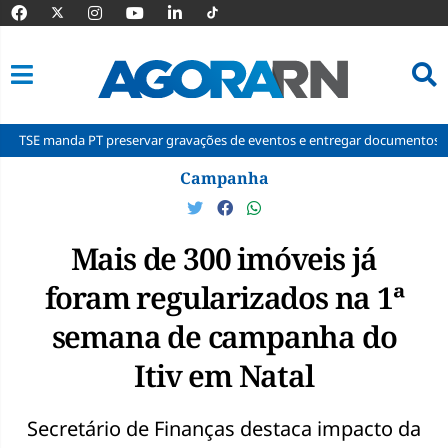
da PT preservar gravações de eventos e entregar documentos à Corte
Pular
Campanha
para
o
conteúdo
Mais de 300 imóveis já
foram regularizados na 1ª
semana de campanha do
Itiv em Natal
Secretário de Finanças destaca impacto da