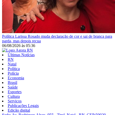
Política
Larissa Rosado muda declaração de cor e sai de branca para
parda, mas depois recua
06/08/2026
às
05:36
Últimas Notícias
RN
Natal
Política
Polícia
Economia
Brasil
Saúde
Esportes
Cultura
Serviços
Publicações Legais
Edição digital
Sede: Av. Rodrigues Alves, 955 - Tirol, Natal - RN, CEP:59020-