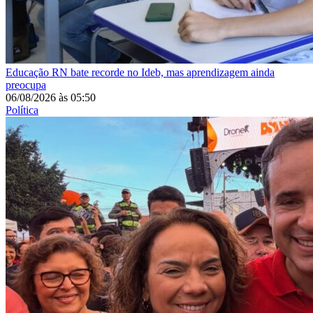
Educação
RN bate recorde no Ideb, mas aprendizagem ainda
preocupa
06/08/2026
às
05:50
Política