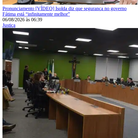
Pronunciamento
[VÍDEO] Isolda diz que segurança no governo
Fátima está “infinitamente melhor”
06/08/2026
às
06:39
Justiça