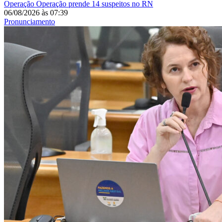
Operação
Operação prende 14 suspeitos no RN
06/08/2026
às
07:39
Pronunciamento