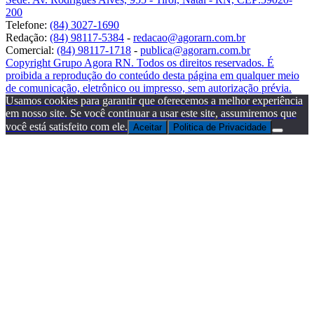
200
Telefone:
(84) 3027-1690
Redação:
(84) 98117-5384
-
redacao@agorarn.com.br
Comercial:
(84) 98117-1718
-
publica@agorarn.com.br
Copyright Grupo Agora RN. Todos os direitos reservados. É
proibida a reprodução do conteúdo desta página em qualquer meio
de comunicação, eletrônico ou impresso, sem autorização prévia.
Usamos cookies para garantir que oferecemos a melhor experiência
em nosso site. Se você continuar a usar este site, assumiremos que
você está satisfeito com ele.
Aceitar
Politica de Privacidade