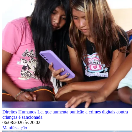
Direitos Humanos
Lei que aumenta punição a crimes digitais contra
crianças é sancionada
06/08/2026
às
20:02
Manifestação