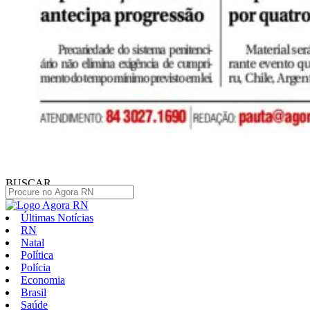
BUSCAR
Últimas Notícias
RN
Natal
Política
Polícia
Economia
Brasil
Saúde