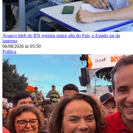
Avanço
Ideb do RN registra maior alta do País, e Estado sai da
lanterna
06/08/2026
às
05:50
Política