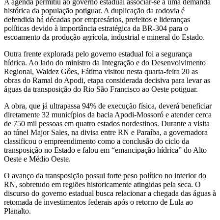
A agenda permitiu ao governo estadual associar-se a uma demanda
histórica da população potiguar. A duplicação da rodovia é
defendida há décadas por empresários, prefeitos e lideranças
políticas devido à importância estratégica da BR-304 para o
escoamento da produção agrícola, industrial e mineral do Estado.
Outra frente explorada pelo governo estadual foi a segurança
hídrica. Ao lado do ministro da Integração e do Desenvolvimento
Regional, Waldez Góes, Fátima visitou nesta quarta-feira 20 as
obras do Ramal do Apodi, etapa considerada decisiva para levar as
águas da transposição do Rio São Francisco ao Oeste potiguar.
A obra, que já ultrapassa 94% de execução física, deverá beneficiar
diretamente 32 municípios da bacia Apodi-Mossoró e atender cerca
de 750 mil pessoas em quatro estados nordestinos. Durante a visita
ao túnel Major Sales, na divisa entre RN e Paraíba, a governadora
classificou o empreendimento como a conclusão do ciclo da
transposição no Estado e falou em “emancipação hídrica” do Alto
Oeste e Médio Oeste.
O avanço da transposição possui forte peso político no interior do
RN, sobretudo em regiões historicamente atingidas pela seca. O
discurso do governo estadual busca relacionar a chegada das águas à
retomada de investimentos federais após o retorno de Lula ao
Planalto.