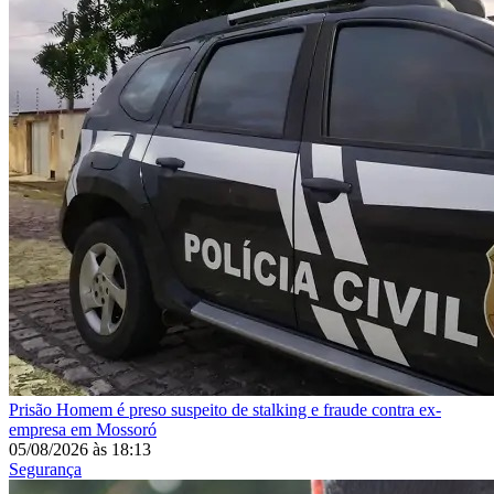
Prisão
Homem é preso suspeito de stalking e fraude contra ex-
empresa em Mossoró
05/08/2026
às
18:13
Segurança