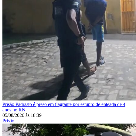
Prisão
Padrasto é preso em flagrante por estupro de enteada de 4
anos no RN
05/08/2026
às
18:39
Prisão