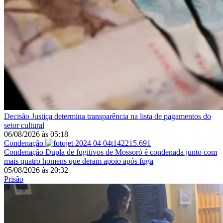
Decisão
Justiça determina transparência na lista de pagamentos do
setor cultural
06/08/2026
às
05:18
Condenação
Condenação
Dupla de fugitivos de Mossoró é condenada junto com
mais quatro homens que deram apoio após fuga
05/08/2026
às
20:32
Prisão