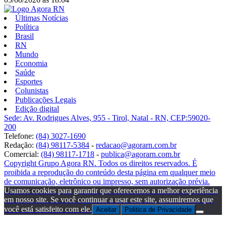
Últimas Notícias
Política
Brasil
RN
Mundo
Economia
Saúde
Esportes
Colunistas
Publicações Legais
Edição digital
Sede: Av. Rodrigues Alves, 955 - Tirol, Natal - RN, CEP:59020-
200
Telefone:
(84) 3027-1690
Redação:
(84) 98117-5384
-
redacao@agorarn.com.br
Comercial:
(84) 98117-1718
-
publica@agorarn.com.br
Copyright Grupo Agora RN. Todos os direitos reservados. É
proibida a reprodução do conteúdo desta página em qualquer meio
de comunicação, eletrônico ou impresso, sem autorização prévia.
Usamos cookies para garantir que oferecemos a melhor experiência
em nosso site. Se você continuar a usar este site, assumiremos que
você está satisfeito com ele.
Aceitar
Politica de Privacidade