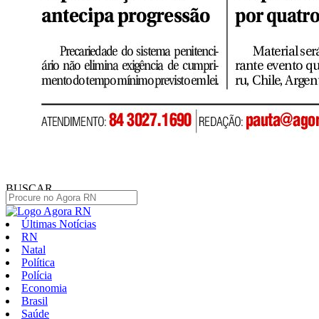
BUSCAR
Últimas Notícias
RN
Natal
Política
Polícia
Economia
Brasil
Saúde