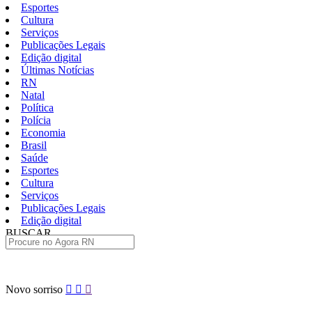
Esportes
Cultura
Serviços
Publicações Legais
Edição digital
Últimas Notícias
RN
Natal
Política
Polícia
Economia
Brasil
Saúde
Esportes
Cultura
Serviços
Publicações Legais
Edição digital
BUSCAR
ÚLTIMAS
Pular
Novo sorriso
para
o