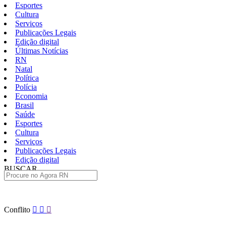
Esportes
Cultura
Serviços
Publicações Legais
Edição digital
Últimas Notícias
RN
Natal
Política
Polícia
Economia
Brasil
Saúde
Esportes
Cultura
Serviços
Publicações Legais
Edição digital
BUSCAR
ÚLTIMAS
Pular
Conflito
para
o