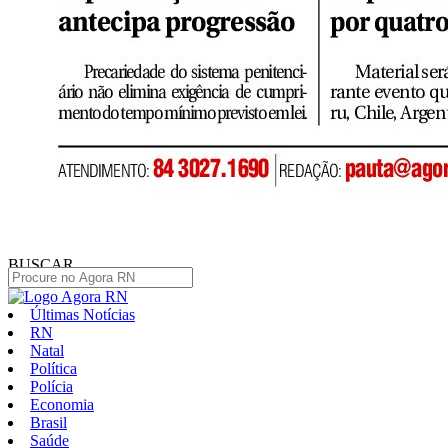
BUSCAR
Últimas Notícias
RN
Natal
Política
Polícia
Economia
Brasil
Saúde