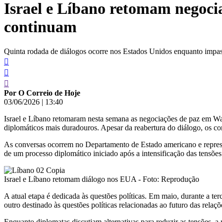
Israel e Líbano retomam negoci
conteúdo
continuam
Quinta rodada de diálogos ocorre nos Estados Unidos enquanto impa
Por O Correio de Hoje
03/06/2026
|
13:40
Israel e Líbano retomaram nesta semana as negociações de paz em Wa
diplomáticos mais duradouros. Apesar da reabertura do diálogo, os con
As conversas ocorrem no Departamento de Estado americano e represent
de um processo diplomático iniciado após a intensificação das tensões
Israel e Líbano retomam diálogo nos EUA - Foto: Reprodução
A atual etapa é dedicada às questões políticas. Em maio, durante a te
outro destinado às questões políticas relacionadas ao futuro das relaçõe
Enquanto diplomatas discutiam alternativas para reduzir as tensões, 