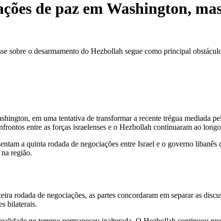
ações de paz em Washington, mas 
sse sobre o desarmamento do Hezbollah segue como principal obstácul
shington, em uma tentativa de transformar a recente trégua mediada p
frontos entre as forças israelenses e o Hezbollah continuaram ao longo 
am a quinta rodada de negociações entre Israel e o governo libanês de
 na região.
rceira rodada de negociações, as partes concordaram em separar as discu
s bilaterais.
a realidade no terreno permaneceu inalterada. O Hezbollah continuou pr