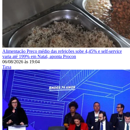
Alimentação
Preço médio das refeições sobe 4,45% e self-service
varia até 199% em Natal, aponta Procon
06/08/2026
às
19:04
Taxa