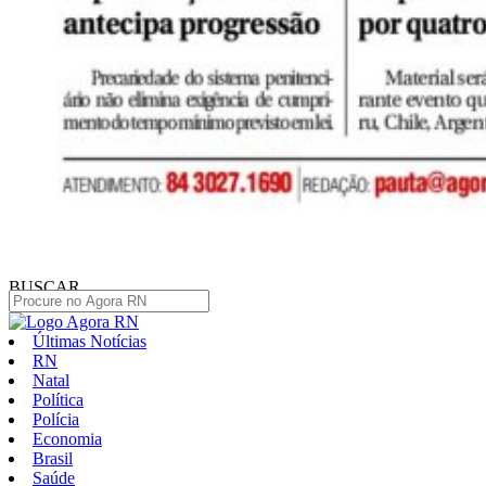
BUSCAR
Últimas Notícias
RN
Natal
Política
Polícia
Economia
Brasil
Saúde