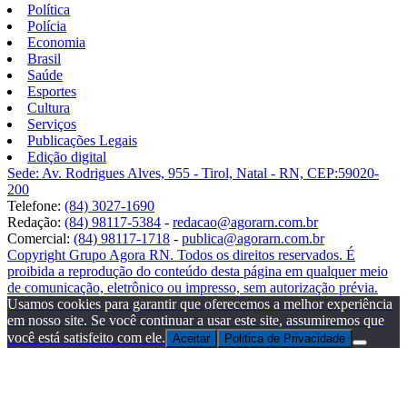
Política
Polícia
Economia
Brasil
Saúde
Esportes
Cultura
Serviços
Publicações Legais
Edição digital
Sede: Av. Rodrigues Alves, 955 - Tirol, Natal - RN, CEP:59020-
200
Telefone:
(84) 3027-1690
Redação:
(84) 98117-5384
-
redacao@agorarn.com.br
Comercial:
(84) 98117-1718
-
publica@agorarn.com.br
Copyright Grupo Agora RN. Todos os direitos reservados. É
proibida a reprodução do conteúdo desta página em qualquer meio
de comunicação, eletrônico ou impresso, sem autorização prévia.
Usamos cookies para garantir que oferecemos a melhor experiência
em nosso site. Se você continuar a usar este site, assumiremos que
você está satisfeito com ele.
Aceitar
Politica de Privacidade