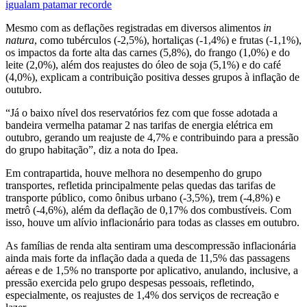
igualam patamar recorde
Mesmo com as deflações registradas em diversos alimentos
in
natura
, como tubérculos (-2,5%), hortaliças (-1,4%) e frutas (-1,1%),
os impactos da forte alta das carnes (5,8%), do frango (1,0%) e do
leite (2,0%), além dos reajustes do óleo de soja (5,1%) e do café
(4,0%), explicam a contribuição positiva desses grupos à inflação de
outubro.
“Já o baixo nível dos reservatórios fez com que fosse adotada a
bandeira vermelha patamar 2 nas tarifas de energia elétrica em
outubro, gerando um reajuste de 4,7% e contribuindo para a pressão
do grupo habitação”, diz a nota do Ipea.
Em contrapartida, houve melhora no desempenho do grupo
transportes, refletida principalmente pelas quedas das tarifas de
transporte público, como ônibus urbano (-3,5%), trem (-4,8%) e
metrô (-4,6%), além da deflação de 0,17% dos combustíveis. Com
isso, houve um alívio inflacionário para todas as classes em outubro.
As famílias de renda alta sentiram uma descompressão inflacionária
ainda mais forte da inflação dada a queda de 11,5% das passagens
aéreas e de 1,5% no transporte por aplicativo, anulando, inclusive, a
pressão exercida pelo grupo despesas pessoais, refletindo,
especialmente, os reajustes de 1,4% dos serviços de recreação e