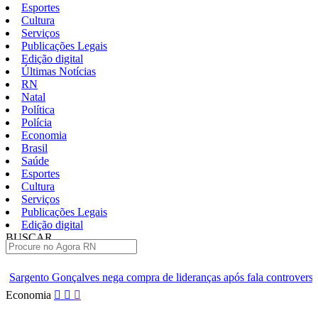
Esportes
Cultura
Serviços
Publicações Legais
Edição digital
Últimas Notícias
RN
Natal
Política
Polícia
Economia
Brasil
Saúde
Esportes
Cultura
Serviços
Publicações Legais
Edição digital
BUSCAR
ÚLTIMAS
ega compra de lideranças após fala controversa em entrevista
Câ
Pular
Economia
para
o