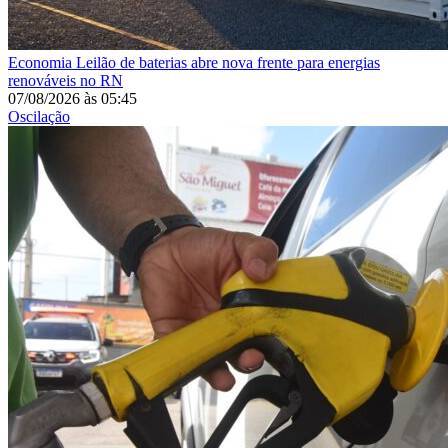
Economia
Leilão de baterias abre nova frente para energias
renováveis no RN
07/08/2026
às
05:45
Oscilação