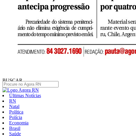
BUSCAR
Últimas Notícias
RN
Natal
Política
Polícia
Economia
Brasil
Saúde