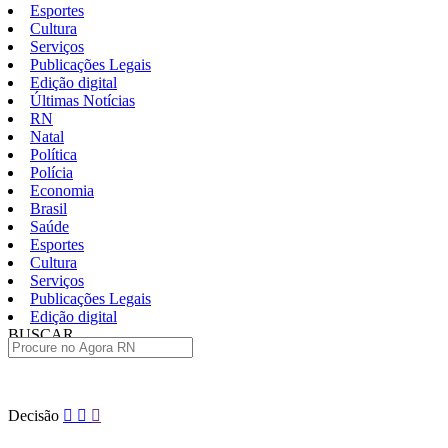
Esportes
Cultura
Serviços
Publicações Legais
Edição digital
Últimas Notícias
RN
Natal
Política
Polícia
Economia
Brasil
Saúde
Esportes
Cultura
Serviços
Publicações Legais
Edição digital
BUSCAR
ÚLTIMAS
Pular
Decisão
para
o