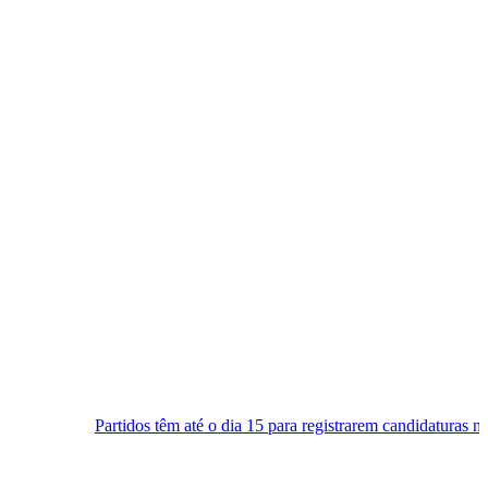
dos têm até o dia 15 para registrarem candidaturas nos tribunais
S