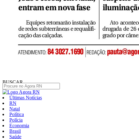
BUSCAR
Últimas Notícias
RN
Natal
Política
Polícia
Economia
Brasil
Saúde