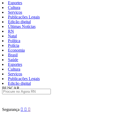
Esportes
Cultura
Serviços
Publicações Legais
Edição digital
Últimas Notícias
RN
Natal
Política
Polícia
Economia
Brasil
Saúde
Esportes
Cultura
Serviços
Publicações Legais
Edição digital
BUSCAR
ÚLTIMAS
Pular
Segurança
para
o