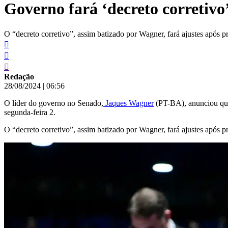
Governo fará ‘decreto corretivo
conteúdo
O “decreto corretivo”, assim batizado por Wagner, fará ajustes após p
Redação
28/08/2024
|
06:56
O líder do governo no Senado,
Jaques Wagner
(PT-BA), anunciou que 
segunda-feira 2.
O “decreto corretivo”, assim batizado por Wagner, fará ajustes após p