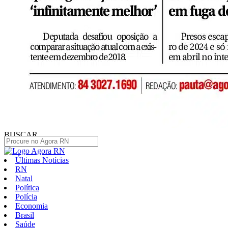
BUSCAR
Últimas Notícias
RN
Natal
Política
Polícia
Economia
Brasil
Saúde