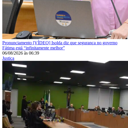
Pronunciamento
[VÍDEO] Isolda diz que segurança no governo
Fátima está “infinitamente melhor”
06/08/2026
às
06:39
Justiça