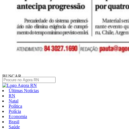
BUSCAR
Últimas Notícias
RN
Natal
Política
Polícia
Economia
Brasil
Saúde