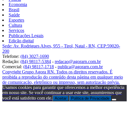
Economia
Brasil
Saúde
Esportes
Cultura
Serviços
Publicações Legais
Edição digital
Sede: Av. Rodrigues Alves, 955 - Tirol, Natal - RN, CEP:59020-
200
Telefone:
(84) 3027-1690
Redação:
(84) 98117-5384
-
redacao@agorarn.com.br
Comercial:
(84) 98117-1718
-
publica@agorarn.com.br
Copyright Grupo Agora RN. Todos os direitos reservados. É
proibida a reprodução do conteúdo desta página em qualquer meio
de comunicação, eletrônico ou impresso, sem autorização prévia.
Usamos cookies para garantir que oferecemos a melhor experiência
em nosso site. Se você continuar a usar este site, assumiremos que
você está satisfeito com ele.
Aceitar
Politica de Privacidade