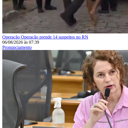
Operação
Operação prende 14 suspeitos no RN
06/08/2026
às
07:39
Pronunciamento