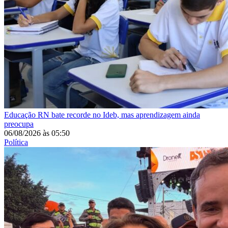
Educação
RN bate recorde no Ideb, mas aprendizagem ainda
preocupa
06/08/2026
às
05:50
Política