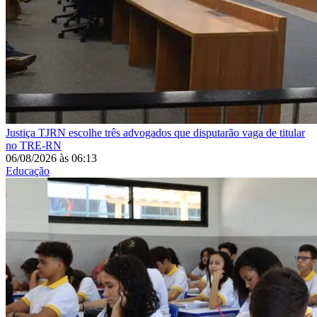
Justiça
TJRN escolhe três advogados que disputarão vaga de titular
no TRE-RN
06/08/2026
às
06:13
Educação