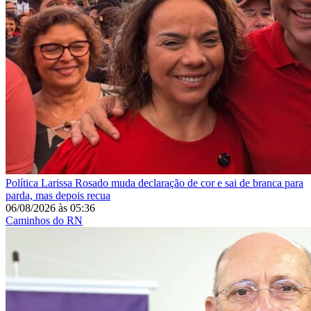
Política
Larissa Rosado muda declaração de cor e sai de branca para
parda, mas depois recua
06/08/2026
às
05:36
Caminhos do RN