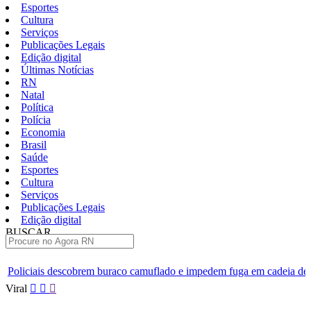
Esportes
Cultura
Serviços
Publicações Legais
Edição digital
Últimas Notícias
RN
Natal
Política
Polícia
Economia
Brasil
Saúde
Esportes
Cultura
Serviços
Publicações Legais
Edição digital
BUSCAR
ÚLTIMAS
buraco camuflado e impedem fuga em cadeia de Ceará-Mirim
Com
Pular
Viral
para
o