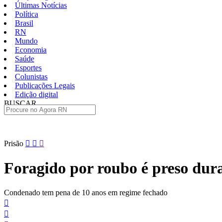
Últimas Notícias
Política
Brasil
RN
Mundo
Economia
Saúde
Esportes
Colunistas
Publicações Legais
Edição digital
BUSCAR
ÚLTIMAS
Pular
Prisão
para
o
Foragido por roubo é preso dur
conteúdo
Condenado tem pena de 10 anos em regime fechado