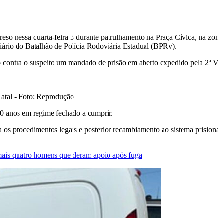
eso nessa quarta-feira 3 durante patrulhamento na Praça Cívica, na zo
ário do Batalhão de Polícia Rodoviária Estadual (BPRv).
do contra o suspeito um mandado de prisão em aberto expedido pela 2ª 
Natal - Foto: Reprodução
 anos em regime fechado a cumprir.
 os procedimentos legais e posterior recambiamento ao sistema prisiona
mais quatro homens que deram apoio após fuga