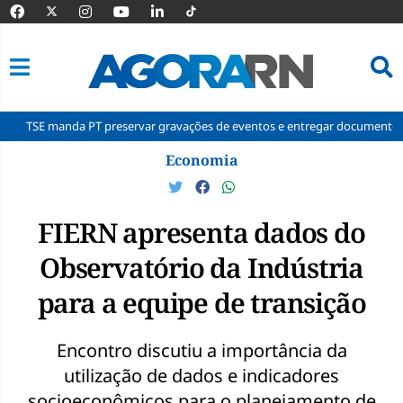
da PT preservar gravações de eventos e entregar documentos à Corte
Pular
Economia
para
o
conteúdo
FIERN apresenta dados do
Observatório da Indústria
para a equipe de transição
Encontro discutiu a importância da
utilização de dados e indicadores
socioeconômicos para o planejamento de