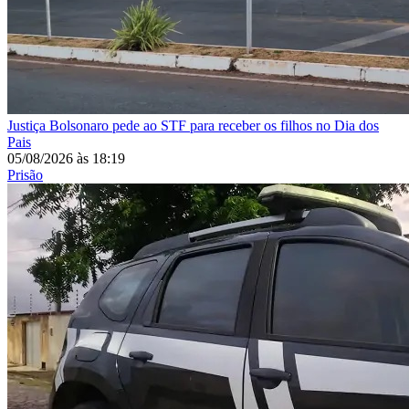
Justiça
Bolsonaro pede ao STF para receber os filhos no Dia dos
Pais
05/08/2026
às
18:19
Prisão