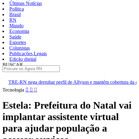
Últimas Notícias
Política
Brasil
RN
Mundo
Economia
Saúde
Esportes
Colunistas
Publicações Legais
Edição digital
BUSCAR
ÚLTIMAS
rubar perfil de Allyson e mantém cobertura da convenção
Dupl
Pular
Tecnologia
para
o
Estela: Prefeitura do Natal vai
conteúdo
implantar assistente virtual
para ajudar população a