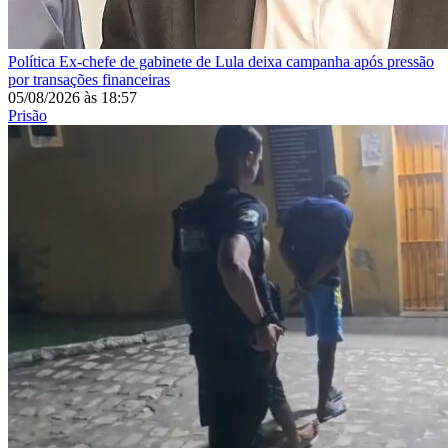
Política
Ex-chefe de gabinete de Lula deixa campanha após pressão
por transações financeiras
05/08/2026
às
18:57
Prisão