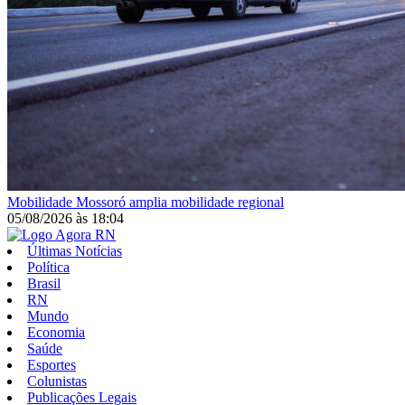
Mobilidade
Mossoró amplia mobilidade regional
05/08/2026
às
18:04
Últimas Notícias
Política
Brasil
RN
Mundo
Economia
Saúde
Esportes
Colunistas
Publicações Legais