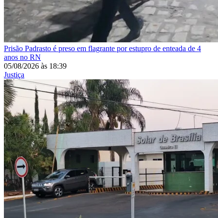
Prisão
Padrasto é preso em flagrante por estupro de enteada de 4
anos no RN
05/08/2026
às
18:39
Justiça