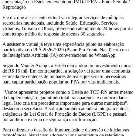
apresentação da Estela em evento no IMD/UFRN - Foto: Sempla /
Reprodução
Ele diz que a assistente virtual vai integrar serviços de múltiplas
secretarias municipais, incluindo Saúde, Educação, Serviços
Urbanos, Turismo e Obras, oferecendo atendimento 24 horas por dia
com tempo médio de resposta de apenas 30 segundos.
A assistente virtual já teve uma experiência piloto na elaboração
participativa do PPA 2026-2029 (Plano Pra Frente Natal) com uso
de Inteligência Artificial (IA) conversacional no WhatsApp.
Segundo Vagner Araujo, a Estela demandou um investimento inicial
de R$ 15 mil. Em contrapartida, a solução vai gerar uma economia
estimada de centenas de milhares de reais que seriam necessários
para captar participação popular no PPA por vias tradicionais.
“Vamos apresentar projetos como o Estela ao TCE-RN antes mesmo
da implementação, garantindo total transparência e conformidade
legal. Isso cria um precedente importante para outros municípios”,
destacou o secretário. A solução também atenderá integralmente às
exigências da Lei Geral de Proteção de Dados (LGPD) e passará
por auditoria externa de segurança da informação.
Para enfrentar o desafio da fragmentação e dispersão de iniciativas
tecnológicas, Natal vem adotando uma arquitetura de referência