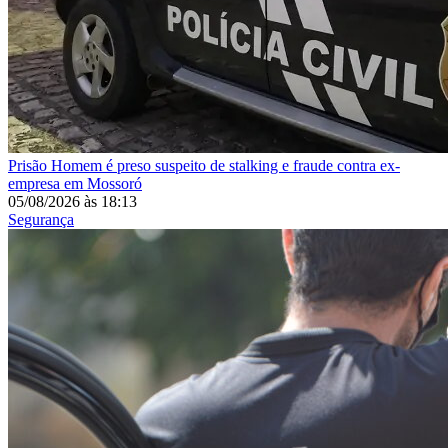
Prisão
Homem é preso suspeito de stalking e fraude contra ex-
empresa em Mossoró
05/08/2026
às
18:13
Segurança