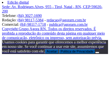
Edição digital
Sede: Av. Rodrigues Alves, 955 - Tirol, Natal - RN, CEP:59020-
200
Telefone:
(84) 3027-1690
Redação:
(84) 98117-5384
-
redacao@agorarn.com.br
Comercial:
(84) 98117-1718
-
publica@agorarn.com.br
Copyright Grupo Agora RN. Todos os direitos reservados. É
proibida a reprodução do conteúdo desta página em qualquer meio
de comunicação, eletrônico ou impresso, sem autorização prévia.
Usamos cookies para garantir que oferecemos a melhor experiência
em nosso site. Se você continuar a usar este site, assumiremos que
você está satisfeito com ele.
Aceitar
Politica de Privacidade