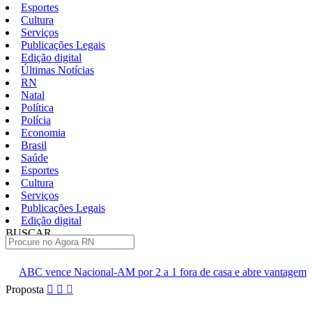
Esportes
Cultura
Serviços
Publicações Legais
Edição digital
Últimas Notícias
RN
Natal
Política
Polícia
Economia
Brasil
Saúde
Esportes
Cultura
Serviços
Publicações Legais
Edição digital
BUSCAR
ÚLTIMAS
-AM por 2 a 1 fora de casa e abre vantagem nas quartas
Cine S
Pular
Proposta
para
o