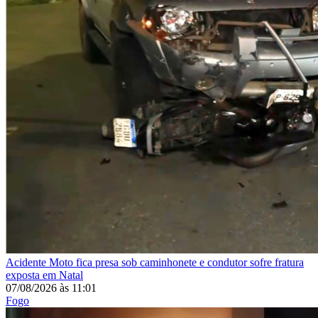
Acidente
Moto fica presa sob caminhonete e condutor sofre fratura
exposta em Natal
07/08/2026
às
11:01
Fogo