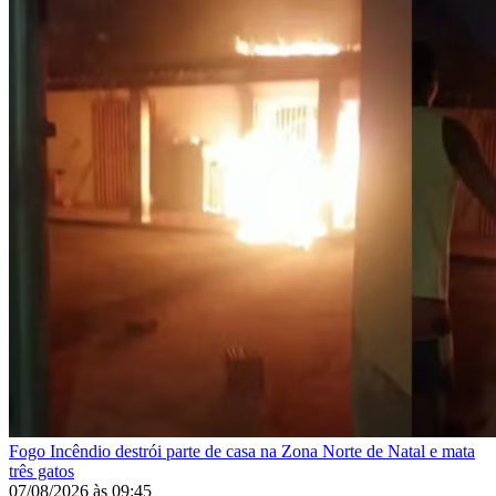
Fogo
Incêndio destrói parte de casa na Zona Norte de Natal e mata
três gatos
07/08/2026
às
09:45