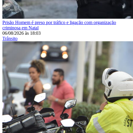
Prisão
Homem é preso por tráfico e ligação com organização
criminosa em Natal
06/08/2026
às
18:03
Trânsito