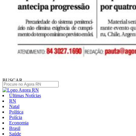
BUSCAR
Últimas Notícias
RN
Natal
Política
Polícia
Economia
Brasil
Saúde