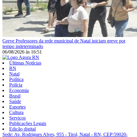
Greve
Professores da rede municipal de Natal iniciam greve por
tempo indeterminado
06/08/2026
às
16:51
Últimas Notícias
RN
Natal
Política
Polícia
Economia
Brasil
Saúde
Esportes
Cultura
Serviços
Publicações Legais
Edição digital
Sede: Av. Rodrigues Alves, 955 - Tirol, Natal - RN, CEP:59020-