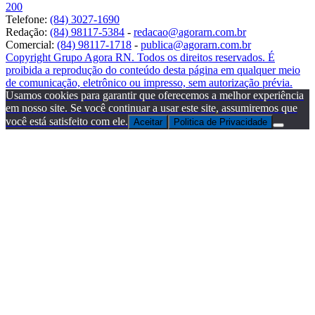
200
Telefone:
(84) 3027-1690
Redação:
(84) 98117-5384
-
redacao@agorarn.com.br
Comercial:
(84) 98117-1718
-
publica@agorarn.com.br
Copyright Grupo Agora RN. Todos os direitos reservados. É
proibida a reprodução do conteúdo desta página em qualquer meio
de comunicação, eletrônico ou impresso, sem autorização prévia.
Usamos cookies para garantir que oferecemos a melhor experiência
em nosso site. Se você continuar a usar este site, assumiremos que
você está satisfeito com ele.
Aceitar
Politica de Privacidade