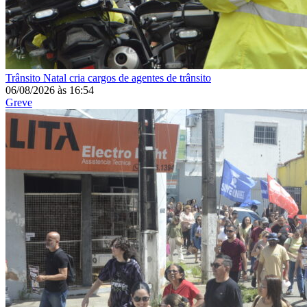
Trânsito
Natal cria cargos de agentes de trânsito
06/08/2026
às
16:54
Greve