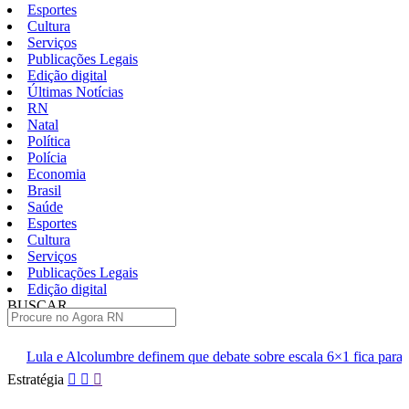
Esportes
Cultura
Serviços
Publicações Legais
Edição digital
Últimas Notícias
RN
Natal
Política
Polícia
Economia
Brasil
Saúde
Esportes
Cultura
Serviços
Publicações Legais
Edição digital
BUSCAR
ÚLTIMAS
olumbre definem que debate sobre escala 6×1 fica para depois das elei
Pular
Estratégia
para
o