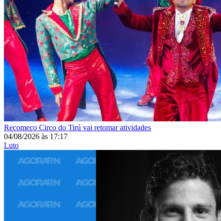
Recomeço
Circo do Tirú vai retomar atividades
04/08/2026
às
17:17
Luto