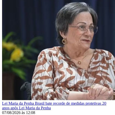
Lei Maria da Penha
Brasil bate recorde de medidas protetivas 20
anos após Lei Maria da Penha
07/08/2026
às
12:08