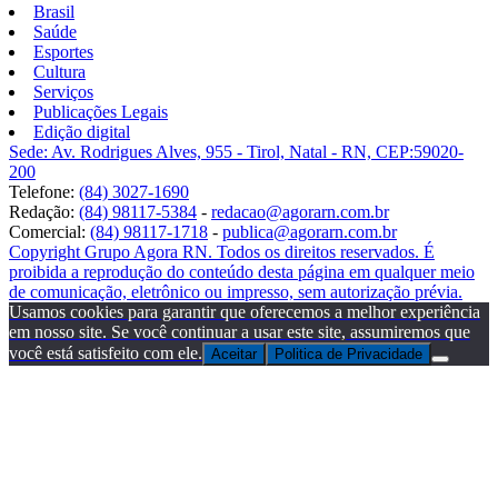
Brasil
Saúde
Esportes
Cultura
Serviços
Publicações Legais
Edição digital
Sede: Av. Rodrigues Alves, 955 - Tirol, Natal - RN, CEP:59020-
200
Telefone:
(84) 3027-1690
Redação:
(84) 98117-5384
-
redacao@agorarn.com.br
Comercial:
(84) 98117-1718
-
publica@agorarn.com.br
Copyright Grupo Agora RN. Todos os direitos reservados. É
proibida a reprodução do conteúdo desta página em qualquer meio
de comunicação, eletrônico ou impresso, sem autorização prévia.
Usamos cookies para garantir que oferecemos a melhor experiência
em nosso site. Se você continuar a usar este site, assumiremos que
você está satisfeito com ele.
Aceitar
Politica de Privacidade