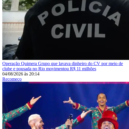
Operação Quimera
Grupo que lavava dinheiro do CV por meio de
clube e pousada no Rio movimentou R$ 11 milhões
04/08/2026
às
20:14
Recomeço