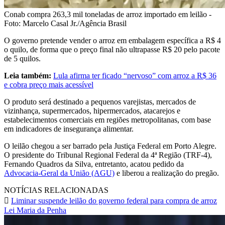
Conab compra 263,3 mil toneladas de arroz importado em leilão -
Foto: Marcelo Casal Jr./Agência Brasil
O governo pretende vender o arroz em embalagem específica a R$ 4
o quilo, de forma que o preço final não ultrapasse R$ 20 pelo pacote
de 5 quilos.
Leia também:
Lula afirma ter ficado “nervoso” com arroz a R$ 36
e cobra preço mais acessível
O produto será destinado a pequenos varejistas, mercados de
vizinhança, supermercados, hipermercados, atacarejos e
estabelecimentos comerciais em regiões metropolitanas, com base
em indicadores de insegurança alimentar.
O leilão chegou a ser barrado pela Justiça Federal em Porto Alegre.
O presidente do Tribunal Regional Federal da 4ª Região (TRF-4),
Fernando Quadros da Silva, entretanto, acatou pedido da
Advocacia-Geral da União (AGU)
e liberou a realização do pregão.
NOTÍCIAS RELACIONADAS
Liminar suspende leilão do governo federal para compra de arroz
Lei Maria da Penha