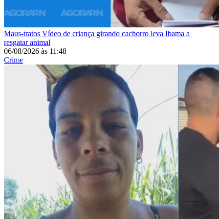
Maus-tratos
Vídeo de criança girando cachorro leva Ibama a
resgatar animal
06/08/2026
às
11:48
Crime