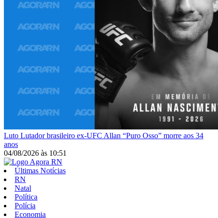
Luto
Lutador brasileiro ex-UFC Allan “Puro Osso” morre aos 34
anos
04/08/2026
às
10:51
Últimas Notícias
RN
Natal
Política
Polícia
Economia