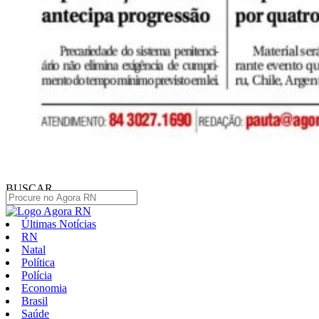
BUSCAR
Últimas Notícias
RN
Natal
Política
Polícia
Economia
Brasil
Saúde