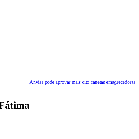
visa pode aprovar mais oito canetas emagrecedoras
Preço médio
 Fátima