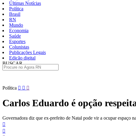
Últimas Notícias
Política
Brasil
RN
Mundo
Economia
Saúde
Esportes
Colunistas
Publicações Legais
Edição digital
BUSCAR
ÚLTIMAS
Pular
Política
para
o
Carlos Eduardo é opção respeita
conteúdo
Governadora diz que ex-prefeito de Natal pode vir a ocupar espaço 