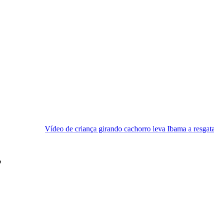
deo de criança girando cachorro leva Ibama a resgatar animal
[V
”