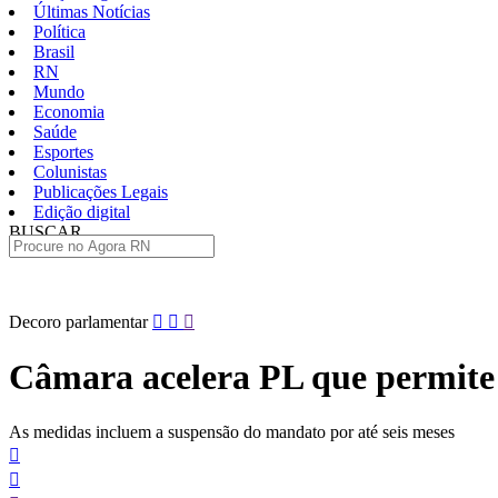
Últimas Notícias
Política
Brasil
RN
Mundo
Economia
Saúde
Esportes
Colunistas
Publicações Legais
Edição digital
BUSCAR
ÚLTIMAS
Pular
Decoro parlamentar
para
o
Câmara acelera PL que permite
conteúdo
As medidas incluem a suspensão do mandato por até seis meses