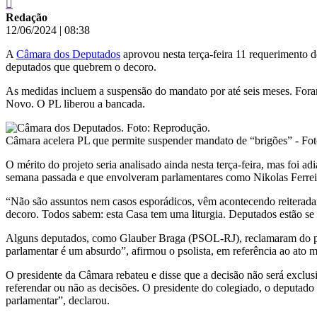
Redação
12/06/2024
|
08:38
A
Câmara dos Deputados
aprovou nesta terça-feira 11 requerimento d
deputados que quebrem o decoro.
As medidas incluem a suspensão do mandato por até seis meses. Foram
Novo. O PL liberou a bancada.
Câmara acelera PL que permite suspender mandato de “brigões” - Fo
O mérito do projeto seria analisado ainda nesta terça-feira, mas foi ad
semana passada e que envolveram parlamentares como Nikolas Ferrei
“Não são assuntos nem casos esporádicos, vêm acontecendo reiteradam
decoro. Todos sabem: esta Casa tem uma liturgia. Deputados estão se 
Alguns deputados, como Glauber Braga (PSOL-RJ), reclamaram do proj
parlamentar é um absurdo”, afirmou o psolista, em referência ao ato mai
O presidente da Câmara rebateu e disse que a decisão não será exclusi
referendar ou não as decisões. O presidente do colegiado, o deputa
parlamentar”, declarou.