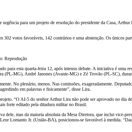
e urgência para um projeto de resolução do presidente da Casa, Arthur 
 302 votos favoráveis, 142 contrários e uma abstenção. Os únicos par
to: Reprodução
iado para esta quarta-feira 12, após intenso debate. A iniciativa é uma re
ra (PL-MG), André Janones (Avante-MG) e Zé Trovão (PL-SC), durante
ente. No plenário, menos. Nas comissões, exageradamente. Deputados e
agredindo em palavras e fisicamente”, disse Lira.
eto. “O AI-5 do senhor Arthur Lira não pode ser aprovado no dia de 
s forte editado pela ditadura militar no Brasil.
va dele, mas da maioria absoluta da Mesa Diretora, que inclui vice-pres
do Leur Lomanto Jr. (União-BA), posicionou-se favorável à medida. “Da