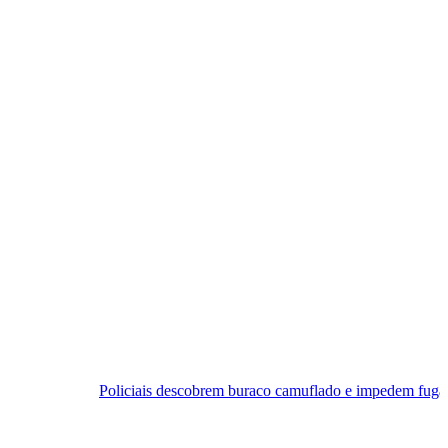
liciais descobrem buraco camuflado e impedem fuga em cadeia de Ce