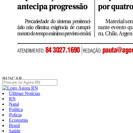
BUSCAR
Últimas Notícias
RN
Natal
Política
Polícia
Economia
Brasil
Saúde