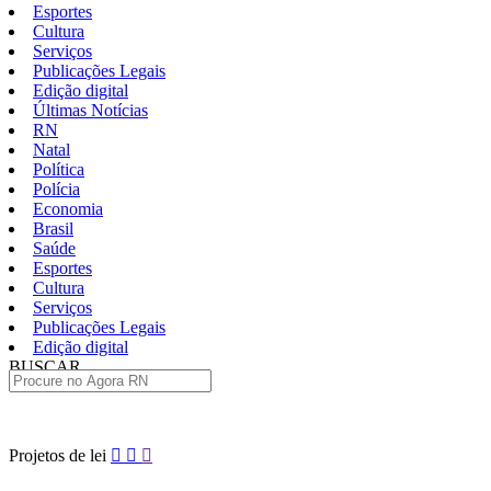
Esportes
Cultura
Serviços
Publicações Legais
Edição digital
Últimas Notícias
RN
Natal
Política
Polícia
Economia
Brasil
Saúde
Esportes
Cultura
Serviços
Publicações Legais
Edição digital
BUSCAR
ÚLTIMAS
Pular
Projetos de lei
para
o