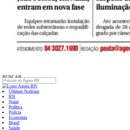
BUSCAR
Últimas Notícias
RN
Natal
Política
Polícia
Economia
Brasil
Saúde