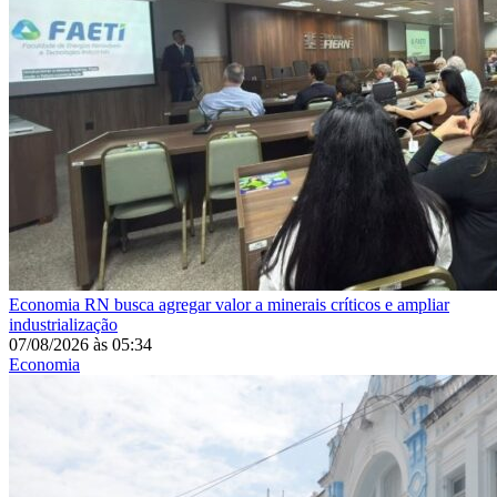
Economia
RN busca agregar valor a minerais críticos e ampliar
industrialização
07/08/2026
às
05:34
Economia