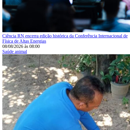
Ciência
RN encerra edição histórica da Conferência Internacional de
Física de Altas Energias
08/08/2026
às
08:00
Saúde animal