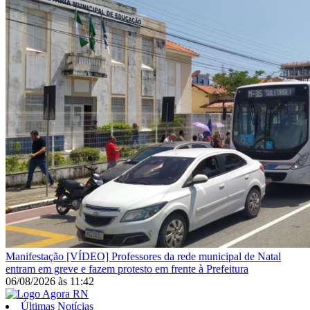
Manifestação
[VÍDEO] Professores da rede municipal de Natal
entram em greve e fazem protesto em frente à Prefeitura
06/08/2026
às
11:42
Últimas Notícias