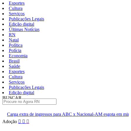
Esportes
Cultura
Serviços
Publicações Legais
Edição digital
Últimas Notícias
RN
Natal
Política
Polícia
Economia
Brasil
Saúde
Esportes
Cultura
Serviços
Publicações Legais
Edição digital
BUSCAR
ÚLTIMAS
ngressos para ABC x Nacional-AM esgota em minutos
Cúpula do P
Pular
Adoção
para
o