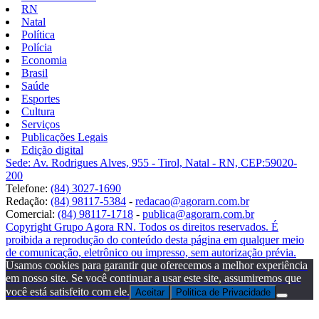
RN
Natal
Política
Polícia
Economia
Brasil
Saúde
Esportes
Cultura
Serviços
Publicações Legais
Edição digital
Sede: Av. Rodrigues Alves, 955 - Tirol, Natal - RN, CEP:59020-
200
Telefone:
(84) 3027-1690
Redação:
(84) 98117-5384
-
redacao@agorarn.com.br
Comercial:
(84) 98117-1718
-
publica@agorarn.com.br
Copyright Grupo Agora RN. Todos os direitos reservados. É
proibida a reprodução do conteúdo desta página em qualquer meio
de comunicação, eletrônico ou impresso, sem autorização prévia.
Usamos cookies para garantir que oferecemos a melhor experiência
em nosso site. Se você continuar a usar este site, assumiremos que
você está satisfeito com ele.
Aceitar
Politica de Privacidade