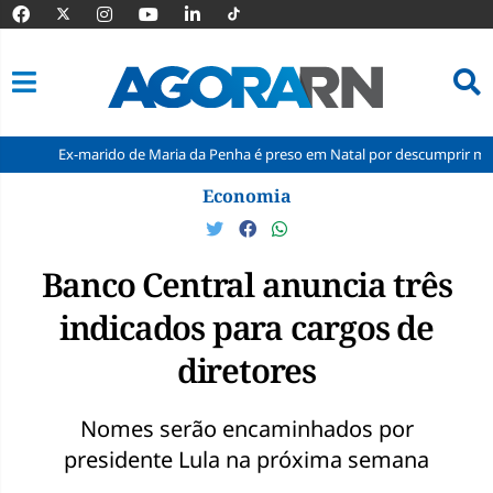
-marido de Maria da Penha é preso em Natal por descumprir medida protet
Pular
Economia
para
o
conteúdo
Banco Central anuncia três
indicados para cargos de
diretores
Nomes serão encaminhados por
presidente Lula na próxima semana