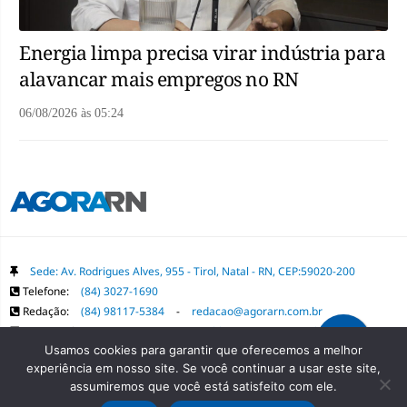
Energia limpa precisa virar indústria para
alavancar mais empregos no RN
06/08/2026
às
05:24
Sede: Av. Rodrigues Alves, 955 - Tirol, Natal - RN, CEP:59020-200
Telefone:
(84) 3027-1690
Redação:
(84) 98117-5384
-
redacao@agorarn.com.br
Comercial:
(84) 98117-1718
-
publica@agorarn.com.br
Usamos cookies para garantir que oferecemos a melhor
experiência em nosso site. Se você continuar a usar este site,
Copyright Grupo Agora RN. Todos os direitos reservados. É proibida a
assumiremos que você está satisfeito com ele.
reprodução do conteúdo desta página em qualquer meio de comunicação,