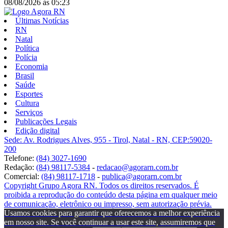
08/08/2026
às
05:23
Últimas Notícias
RN
Natal
Política
Polícia
Economia
Brasil
Saúde
Esportes
Cultura
Serviços
Publicações Legais
Edição digital
Sede: Av. Rodrigues Alves, 955 - Tirol, Natal - RN, CEP:59020-
200
Telefone:
(84) 3027-1690
Redação:
(84) 98117-5384
-
redacao@agorarn.com.br
Comercial:
(84) 98117-1718
-
publica@agorarn.com.br
Copyright Grupo Agora RN. Todos os direitos reservados. É
proibida a reprodução do conteúdo desta página em qualquer meio
de comunicação, eletrônico ou impresso, sem autorização prévia.
Usamos cookies para garantir que oferecemos a melhor experiência
em nosso site. Se você continuar a usar este site, assumiremos que