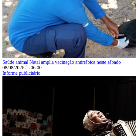
Saúde animal
Natal amplia vacinação antirrábica neste sábado
08/08/2026
às
06:00
Informe publicitário