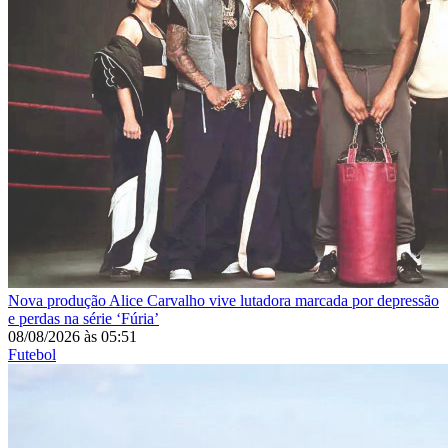
Nova produção
Alice Carvalho vive lutadora marcada por depressão
e perdas na série ‘Fúria’
08/08/2026
às
05:51
Futebol