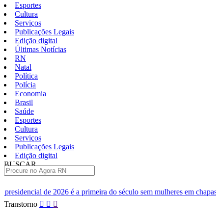
Esportes
Cultura
Serviços
Publicações Legais
Edição digital
Últimas Notícias
RN
Natal
Política
Polícia
Economia
Brasil
Saúde
Esportes
Cultura
Serviços
Publicações Legais
Edição digital
BUSCAR
ÚLTIMAS
é a primeira do século sem mulheres em chapas competitivas
Natal
Pular
Transtorno
para
o