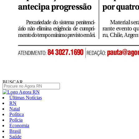
BUSCAR
Últimas Notícias
RN
Natal
Política
Polícia
Economia
Brasil
Saúde