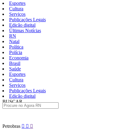
Esportes
Cultura
Serviços
Publicações Legais
Edição digital
Últimas Notícias
RN
Natal
Política
Polícia
Economia
Brasil
Saúde
Esportes
Cultura
Serviços
Publicações Legais
Edição digital
BUSCAR
ÚLTIMAS
Pular
Petrobras
para
o