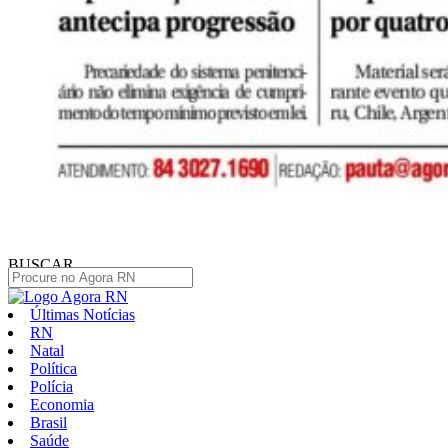
BUSCAR
Últimas Notícias
RN
Natal
Política
Polícia
Economia
Brasil
Saúde