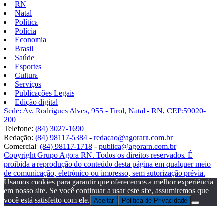
RN
Natal
Política
Polícia
Economia
Brasil
Saúde
Esportes
Cultura
Serviços
Publicações Legais
Edição digital
Sede: Av. Rodrigues Alves, 955 - Tirol, Natal - RN, CEP:59020-
200
Telefone:
(84) 3027-1690
Redação:
(84) 98117-5384
-
redacao@agorarn.com.br
Comercial:
(84) 98117-1718
-
publica@agorarn.com.br
Copyright Grupo Agora RN. Todos os direitos reservados. É
proibida a reprodução do conteúdo desta página em qualquer meio
de comunicação, eletrônico ou impresso, sem autorização prévia.
Usamos cookies para garantir que oferecemos a melhor experiência
em nosso site. Se você continuar a usar este site, assumiremos que
você está satisfeito com ele.
Aceitar
Politica de Privacidade