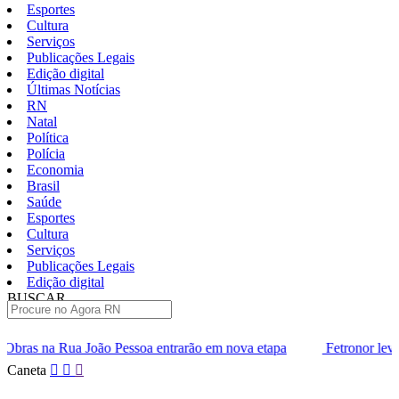
Esportes
Cultura
Serviços
Publicações Legais
Edição digital
Últimas Notícias
RN
Natal
Política
Polícia
Economia
Brasil
Saúde
Esportes
Cultura
Serviços
Publicações Legais
Edição digital
BUSCAR
ÚLTIMAS
soa entrarão em nova etapa
Fetronor leva agenda do transporte 
Pular
Caneta
para
o