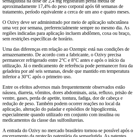
semaglutida na dose de 2,4 mg registraram perda média de
aproximadamente 17,4% do peso corporal após 68 semanas de
tratamento, período equivalente a cerca de um ano e quatro meses.
O Ozivy deve ser administrado por meio de aplicação subcutânea
uma vez por semana, preferencialmente sempre no mesmo dia. As
regiões indicadas para aplicação incluem abdômen, coxa ou braço,
sem restrições específicas de horário.
Uma das diferenças em relação ao Ozempic está nas condições de
armazenamento. De acordo com a fabricante, o Ozivy precisa
permanecer refrigerado entre 2°C e 8°C antes e após o início da
utilização. Já o medicamento de referência pode permanecer fora da
geladeira por até seis semanas, desde que mantido em temperatura
inferior a 30°C após o primeiro uso.
Entre os efeitos adversos mais frequentemente observados estão
náusea, diarreia, vômitos, dores abdominais, azia, refluxo, prisão de
ventre, gases, perda de apetite, tontura, fadiga, dor de cabeça e
redução de peso. Também podem ocorrer reações no local da
aplicação, alteração do paladar e episódios de hipoglicemia,
especialmente quando utilizado em conjunto com insulina ou
medicamentos da classe das sulfonilureias.
A entrada do Ozivy no mercado brasileiro tornou-se possível após o
encerramento da proteção patentária da semaglutida. As patentes