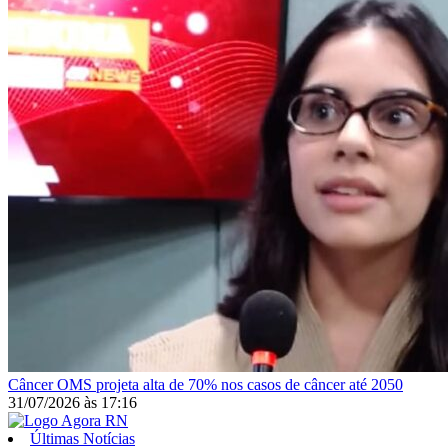
Câncer
OMS projeta alta de 70% nos casos de câncer até 2050
31/07/2026
às
17:16
Últimas Notícias