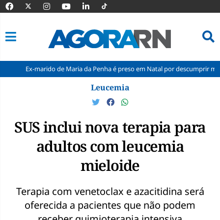
marido de Maria da Penha é preso em Natal por descumprir medida proteti
Pular
Leucemia
para
o
conteúdo
SUS inclui nova terapia para
adultos com leucemia
mieloide
Terapia com venetoclax e azacitidina será
oferecida a pacientes que não podem
receber quimioterapia intensiva