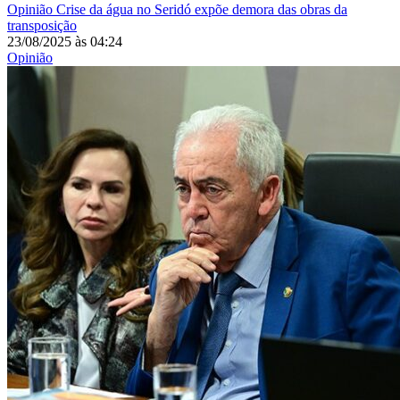
Opinião
Crise da água no Seridó expõe demora das obras da
transposição
23/08/2025
às
04:24
Opinião