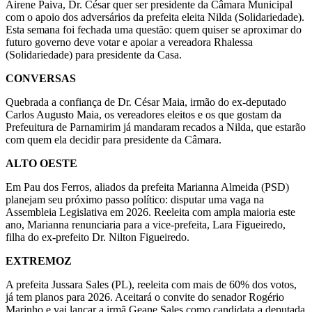
Airene Paiva, Dr. César quer ser presidente da Câmara Municipal
com o apoio dos adversários da prefeita eleita Nilda (Solidariedade).
Esta semana foi fechada uma questão: quem quiser se aproximar do
futuro governo deve votar e apoiar a vereadora Rhalessa
(Solidariedade) para presidente da Casa.
CONVERSAS
Quebrada a confiança de Dr. César Maia, irmão do ex-deputado
Carlos Augusto Maia, os vereadores eleitos e os que gostam da
Prefeuitura de Parnamirim já mandaram recados a Nilda, que estarão
com quem ela decidir para presidente da Câmara.
ALTO OESTE
Em Pau dos Ferros, aliados da prefeita Marianna Almeida (PSD)
planejam seu próximo passo político: disputar uma vaga na
Assembleia Legislativa em 2026. Reeleita com ampla maioria este
ano, Marianna renunciaria para a vice-prefeita, Lara Figueiredo,
filha do ex-prefeito Dr. Nilton Figueiredo.
EXTREMOZ
A prefeita Jussara Sales (PL), reeleita com mais de 60% dos votos,
já tem planos para 2026. Aceitará o convite do senador Rogério
Marinho e vai lançar a irmã Geane Sales como candidata a deputada