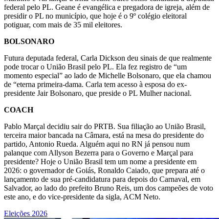
federal pelo PL. Geane é evangélica e pregadora de igreja, além de
presidir o PL no município, que hoje é o 9º colégio eleitoral
potiguar, com mais de 35 mil eleitores.
BOLSONARO
Futura deputada federal, Carla Dickson deu sinais de que realmente
pode trocar o União Brasil pelo PL. Ela fez registro de “um
momento especial” ao lado de Michelle Bolsonaro, que ela chamou
de “eterna primeira-dama. Carla tem acesso à esposa do ex-
presidente Jair Bolsonaro, que preside o PL Mulher nacional.
COACH
Pablo Marçal decidiu sair do PRTB. Sua filiação ao União Brasil,
terceira maior bancada na Câmara, está na mesa do presidente do
partido, Antonio Rueda. Alguém aqui no RN já pensou num
palanque com Allyson Bezerra para o Governo e Marçal para
presidente? Hoje o União Brasil tem um nome a presidente em
2026: o governador de Goiás, Ronaldo Caiado, que prepara até o
lançamento de sua pré-candidatura para depois do Carnaval, em
Salvador, ao lado do prefeito Bruno Reis, um dos campeões de voto
este ano, e do vice-presidente da sigla, ACM Neto.
Eleições 2026