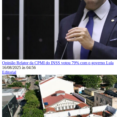
Opinião
Relator da CPMI do INSS votou 79% com o governo Lula
16/08/2025
às
04:56
Editorial