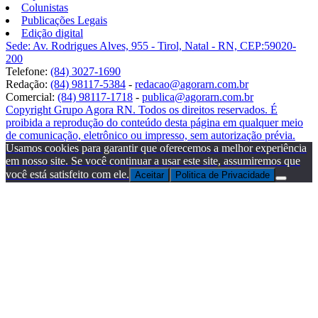
Colunistas
Publicações Legais
Edição digital
Sede: Av. Rodrigues Alves, 955 - Tirol, Natal - RN, CEP:59020-
200
Telefone:
(84) 3027-1690
Redação:
(84) 98117-5384
-
redacao@agorarn.com.br
Comercial:
(84) 98117-1718
-
publica@agorarn.com.br
Copyright Grupo Agora RN. Todos os direitos reservados. É
proibida a reprodução do conteúdo desta página em qualquer meio
de comunicação, eletrônico ou impresso, sem autorização prévia.
Usamos cookies para garantir que oferecemos a melhor experiência
em nosso site. Se você continuar a usar este site, assumiremos que
você está satisfeito com ele.
Aceitar
Politica de Privacidade