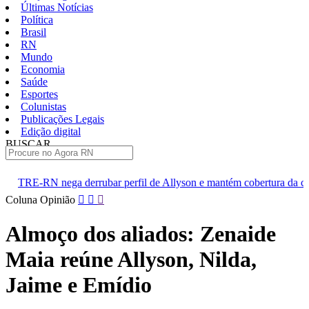
Últimas Notícias
Política
Brasil
RN
Mundo
Economia
Saúde
Esportes
Colunistas
Publicações Legais
Edição digital
BUSCAR
ÚLTIMAS
bar perfil de Allyson e mantém cobertura da convenção
Dupla 
Pular
Coluna Opinião
para
o
Almoço dos aliados: Zenaide
conteúdo
Maia reúne Allyson, Nilda,
Jaime e Emídio