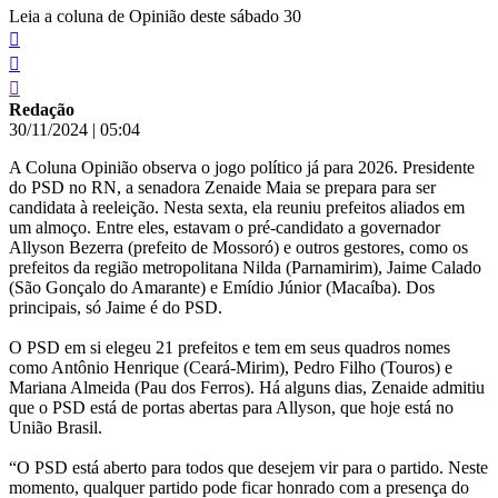
Leia a coluna de Opinião deste sábado 30
Redação
30/11/2024
|
05:04
A Coluna Opinião observa o jogo político já para 2026. Presidente
do PSD no RN, a senadora Zenaide Maia se prepara para ser
candidata à reeleição. Nesta sexta, ela reuniu prefeitos aliados em
um almoço. Entre eles, estavam o pré-candidato a governador
Allyson Bezerra (prefeito de Mossoró) e outros gestores, como os
prefeitos da região metropolitana Nilda (Parnamirim), Jaime Calado
(São Gonçalo do Amarante) e Emídio Júnior (Macaíba). Dos
principais, só Jaime é do PSD.
O PSD em si elegeu 21 prefeitos e tem em seus quadros nomes
como Antônio Henrique (Ceará-Mirim), Pedro Filho (Touros) e
Mariana Almeida (Pau dos Ferros). Há alguns dias, Zenaide admitiu
que o PSD está de portas abertas para Allyson, que hoje está no
União Brasil.
“O PSD está aberto para todos que desejem vir para o partido. Neste
momento, qualquer partido pode ficar honrado com a presença do