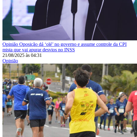
Opinião
Oposição dá ‘olé’ no governo e assume controle da CPI
mista que vai apurar desvios no INSS
21/08/2025
às
04:31
Opinião