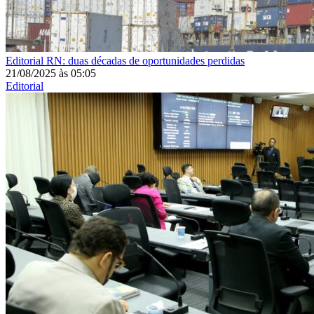
Editorial
RN: duas décadas de oportunidades perdidas
21/08/2025
às
05:05
Editorial