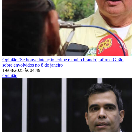
Opinião
‘Se houve intenção, crime é muito brando’, afirma Girão
sobre envolvidos no 8 de janeiro
19/08/2025
às
04:49
Opinião