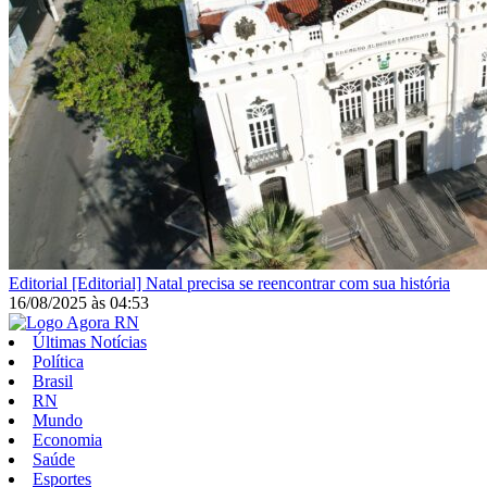
Editorial
[Editorial] Natal precisa se reencontrar com sua história
16/08/2025
às
04:53
Últimas Notícias
Política
Brasil
RN
Mundo
Economia
Saúde
Esportes