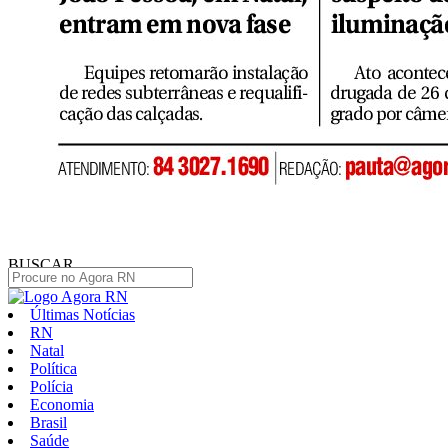
BUSCAR
Últimas Notícias
RN
Natal
Política
Polícia
Economia
Brasil
Saúde