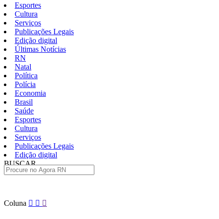
Esportes
Cultura
Serviços
Publicações Legais
Edição digital
Últimas Notícias
RN
Natal
Política
Polícia
Economia
Brasil
Saúde
Esportes
Cultura
Serviços
Publicações Legais
Edição digital
BUSCAR
ÚLTIMAS
Pular
Coluna
para
o