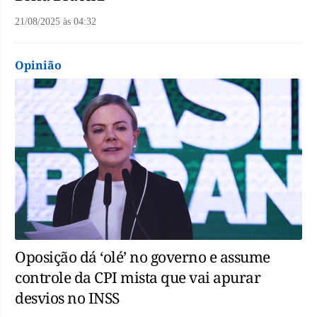
21/08/2025
às
04:32
Opinião
Oposição dá ‘olé’ no governo e assume
controle da CPI mista que vai apurar
desvios no INSS