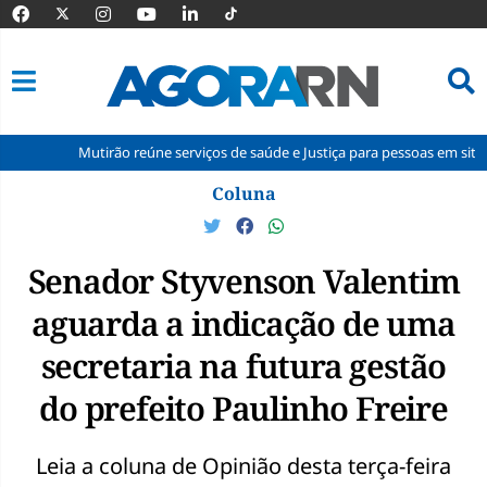
Mutirão reúne serviços de saúde e Justiça para pessoas em situação de r
Pular
Coluna
para
o
conteúdo
Senador Styvenson Valentim
aguarda a indicação de uma
secretaria na futura gestão
do prefeito Paulinho Freire
Leia a coluna de Opinião desta terça-feira