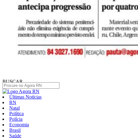
BUSCAR
Últimas Notícias
RN
Natal
Política
Polícia
Economia
Brasil
Saúde