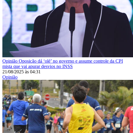
Opinião
Oposição dá ‘olé’ no governo e assume controle da CPI
mista que vai apurar desvios no INSS
21/08/2025
às
04:31
Opinião