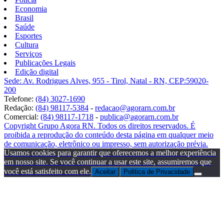
Economia
Brasil
Saúde
Esportes
Cultura
Serviços
Publicações Legais
Edição digital
Sede: Av. Rodrigues Alves, 955 - Tirol, Natal - RN, CEP:59020-
200
Telefone:
(84) 3027-1690
Redação:
(84) 98117-5384
-
redacao@agorarn.com.br
Comercial:
(84) 98117-1718
-
publica@agorarn.com.br
Copyright Grupo Agora RN. Todos os direitos reservados. É
proibida a reprodução do conteúdo desta página em qualquer meio
de comunicação, eletrônico ou impresso, sem autorização prévia.
Usamos cookies para garantir que oferecemos a melhor experiência
em nosso site. Se você continuar a usar este site, assumiremos que
você está satisfeito com ele.
Aceitar
Politica de Privacidade