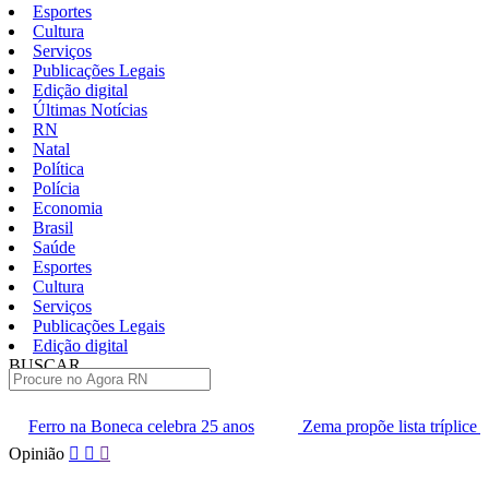
Esportes
Cultura
Serviços
Publicações Legais
Edição digital
Últimas Notícias
RN
Natal
Política
Polícia
Economia
Brasil
Saúde
Esportes
Cultura
Serviços
Publicações Legais
Edição digital
BUSCAR
ÚLTIMAS
elebra 25 anos
Zema propõe lista tríplice para escolha dos mini
Pular
Opinião
para
o