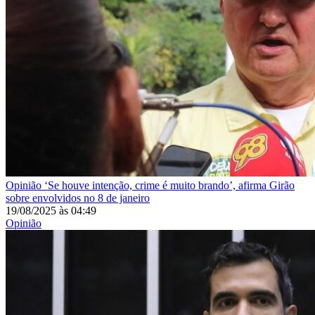
Opinião
‘Se houve intenção, crime é muito brando’, afirma Girão
sobre envolvidos no 8 de janeiro
19/08/2025
às
04:49
Opinião