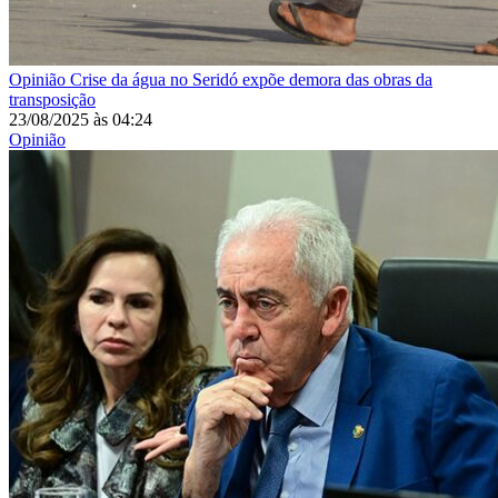
Opinião
Crise da água no Seridó expõe demora das obras da
transposição
23/08/2025
às
04:24
Opinião