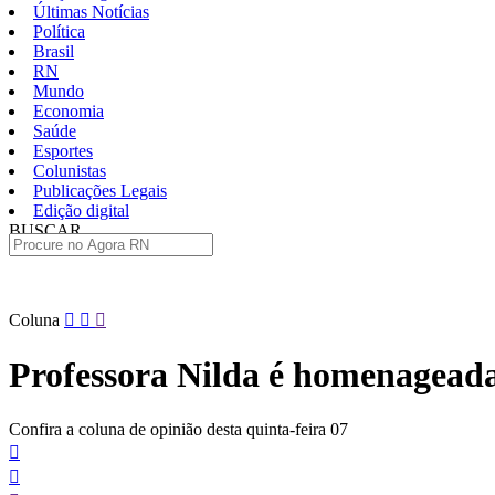
Últimas Notícias
Política
Brasil
RN
Mundo
Economia
Saúde
Esportes
Colunistas
Publicações Legais
Edição digital
BUSCAR
ÚLTIMAS
Pular
Coluna
para
o
Professora Nilda é homenagead
conteúdo
Confira a coluna de opinião desta quinta-feira 07