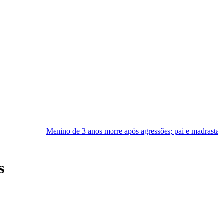
no de 3 anos morre após agressões; pai e madrasta são presos em Pal
s