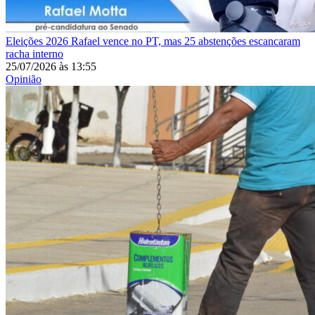
Eleições 2026
Rafael vence no PT, mas 25 abstenções escancaram
racha interno
25/07/2026
às
13:55
Opinião