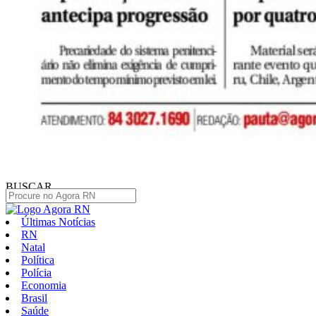
BUSCAR
Últimas Notícias
RN
Natal
Política
Polícia
Economia
Brasil
Saúde