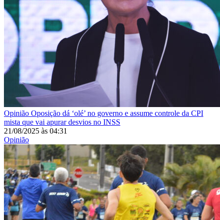
Opinião
Oposição dá ‘olé’ no governo e assume controle da CPI
mista que vai apurar desvios no INSS
21/08/2025
às
04:31
Opinião