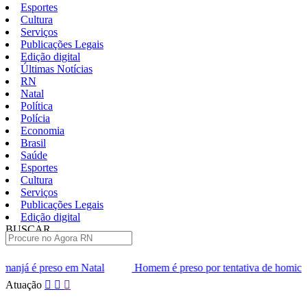
Esportes
Cultura
Serviços
Publicações Legais
Edição digital
Últimas Notícias
RN
Natal
Política
Polícia
Economia
Brasil
Saúde
Esportes
Cultura
Serviços
Publicações Legais
Edição digital
BUSCAR
ÚLTIMAS
l
Homem é preso por tentativa de homicídio contra policial milit
Pular
Atuação
para
o