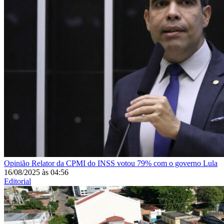
Opinião
Relator da CPMI do INSS votou 79% com o governo Lula
16/08/2025
às
04:56
Editorial