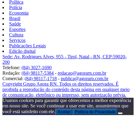
Política
Polícia
Economia
Brasil
Saúde
Esportes
Cultura
Serviços
Publicações Legais
Edição digital
Sede: Av. Rodrigues Alves, 955 - Tirol, Natal - RN, CEP:59020-
200
Telefone:
(84) 3027-1690
Redação:
(84) 98117-5384
-
redacao@agorarn.com.br
Comercial:
(84) 98117-1718
-
publica@agorarn.com.br
Copyright Grupo Agora RN. Todos os direitos reservados. É
proibida a reprodução do conteúdo desta página em qualquer meio
de comunicação, eletrônico ou impresso, sem autorização prévia.
Usamos cookies para garantir que oferecemos a melhor experiência
em nosso site. Se você continuar a usar este site, assumiremos que
você está satisfeito com ele.
Aceitar
Politica de Privacidade