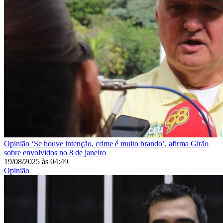
Opinião
‘Se houve intenção, crime é muito brando’, afirma Girão
sobre envolvidos no 8 de janeiro
19/08/2025
às
04:49
Opinião