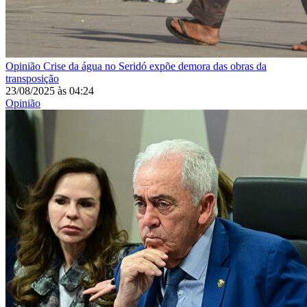
Opinião
Crise da água no Seridó expõe demora das obras da
transposição
23/08/2025
às
04:24
Opinião