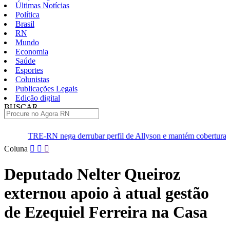
Últimas Notícias
Política
Brasil
RN
Mundo
Economia
Saúde
Esportes
Colunistas
Publicações Legais
Edição digital
BUSCAR
ÚLTIMAS
RN nega derrubar perfil de Allyson e mantém cobertura da convenção
Pular
Coluna
para
o
Deputado Nelter Queiroz
conteúdo
externou apoio à atual gestão
de Ezequiel Ferreira na Casa