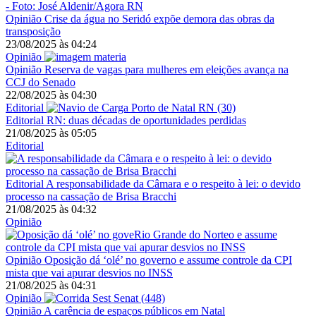
Opinião
Crise da água no Seridó expõe demora das obras da
transposição
23/08/2025
às
04:24
Opinião
Opinião
Reserva de vagas para mulheres em eleições avança na
CCJ do Senado
22/08/2025
às
04:30
Editorial
Editorial
RN: duas décadas de oportunidades perdidas
21/08/2025
às
05:05
Editorial
Editorial
A responsabilidade da Câmara e o respeito à lei: o devido
processo na cassação de Brisa Bracchi
21/08/2025
às
04:32
Opinião
Opinião
Oposição dá ‘olé’ no governo e assume controle da CPI
mista que vai apurar desvios no INSS
21/08/2025
às
04:31
Opinião
Opinião
A carência de espaços públicos em Natal