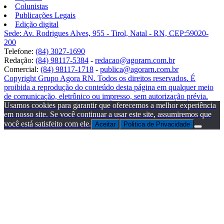
Colunistas
Publicações Legais
Edição digital
Sede: Av. Rodrigues Alves, 955 - Tirol, Natal - RN, CEP:59020-
200
Telefone:
(84) 3027-1690
Redação:
(84) 98117-5384
-
redacao@agorarn.com.br
Comercial:
(84) 98117-1718
-
publica@agorarn.com.br
Copyright Grupo Agora RN. Todos os direitos reservados. É
proibida a reprodução do conteúdo desta página em qualquer meio
de comunicação, eletrônico ou impresso, sem autorização prévia.
Usamos cookies para garantir que oferecemos a melhor experiência
em nosso site. Se você continuar a usar este site, assumiremos que
você está satisfeito com ele.
Aceitar
Politica de Privacidade