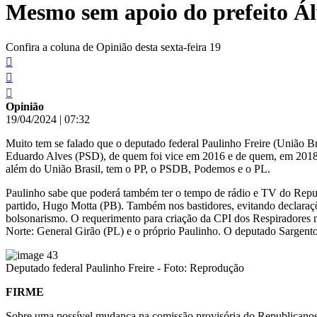
Mesmo sem apoio do prefeito Ál
conteúdo
Confira a coluna de Opinião desta sexta-feira 19
Opinião
19/04/2024
|
07:32
Muito tem se falado que o deputado federal Paulinho Freire (União Br
Eduardo Alves (PSD), de quem foi vice em 2016 e de quem, em 2018, 
além do União Brasil, tem o PP, o PSDB, Podemos e o PL.
Paulinho sabe que poderá também ter o tempo de rádio e TV do Republ
partido, Hugo Motta (PB). Também nos bastidores, evitando declaraçõe
bolsonarismo. O requerimento para criação da CPI dos Respiradores 
Norte: General Girão (PL) e o próprio Paulinho. O deputado Sargento 
Deputado federal Paulinho Freire - Foto: Reprodução
FIRME
Sobre uma possível mudança na comissão provisória do Republicanos e