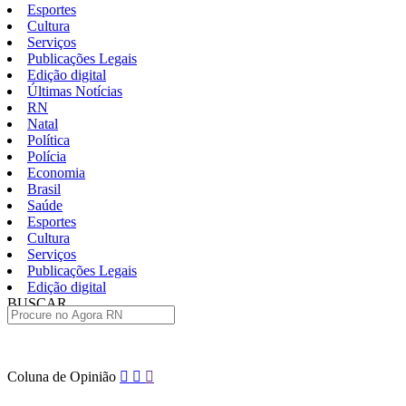
Esportes
Cultura
Serviços
Publicações Legais
Edição digital
Últimas Notícias
RN
Natal
Política
Polícia
Economia
Brasil
Saúde
Esportes
Cultura
Serviços
Publicações Legais
Edição digital
BUSCAR
ÚLTIMAS
Pular
Coluna de Opinião
para
o