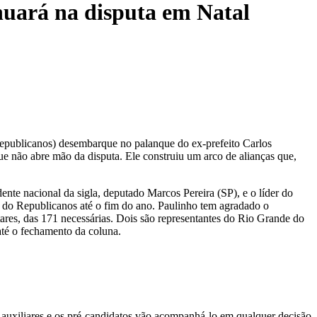
nuará na disputa em Natal
(Republicanos) desembarque no palanque do ex-prefeito Carlos
 não abre mão da disputa. Ele construiu um arco de alianças que,
te nacional da sigla, deputado Marcos Pereira (SP), e o líder do
a do Republicanos até o fim do ano. Paulinho tem agradado o
res, das 171 necessárias. Dois são representantes do Rio Grande do
até o fechamento da coluna.
 auxiliares e os pré-candidatos vão acompanhá-lo em qualquer decisão