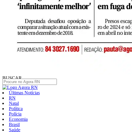
BUSCAR
Últimas Notícias
RN
Natal
Política
Polícia
Economia
Brasil
Saúde