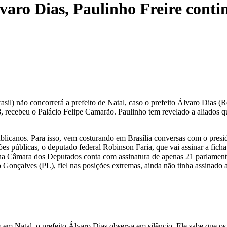
varo Dias, Paulinho Freire conti
asil) não concorrerá a prefeito de Natal, caso o prefeito Álvaro Dias 
recebeu o Palácio Felipe Camarão. Paulinho tem revelado a aliados que
icanos. Para isso, vem costurando em Brasília conversas com o presiden
s públicas, o deputado federal Robinson Faria, que vai assinar a fich
na Câmara dos Deputados conta com assinatura de apenas 21 parlamenta
Gonçalves (PL), fiel nas posições extremas, ainda não tinha assinado 
m Natal, o prefeito Álvaro Dias observa em silêncio. Ele sabe que os