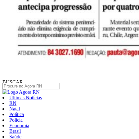
BUSCAR
Últimas Notícias
RN
Natal
Política
Polícia
Economia
Brasil
Saúde