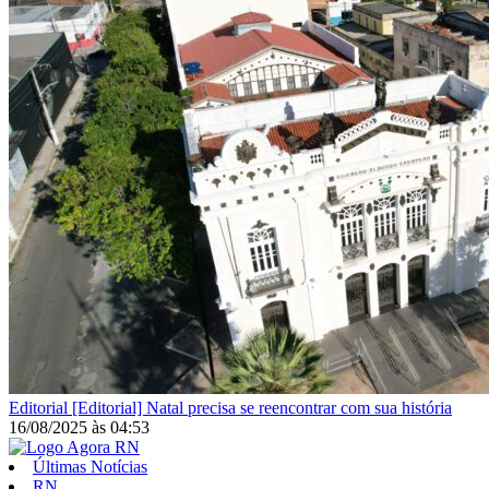
Editorial
[Editorial] Natal precisa se reencontrar com sua história
16/08/2025
às
04:53
Últimas Notícias
RN