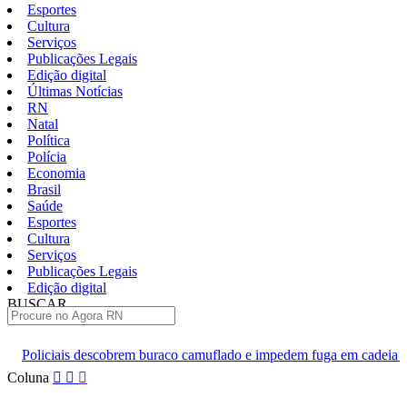
Esportes
Cultura
Serviços
Publicações Legais
Edição digital
Últimas Notícias
RN
Natal
Política
Polícia
Economia
Brasil
Saúde
Esportes
Cultura
Serviços
Publicações Legais
Edição digital
BUSCAR
ÚLTIMAS
rem buraco camuflado e impedem fuga em cadeia de Ceará-Mirim
Pular
Coluna
para
o