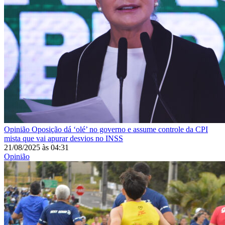
Opinião
Oposição dá ‘olé’ no governo e assume controle da CPI
mista que vai apurar desvios no INSS
21/08/2025
às
04:31
Opinião