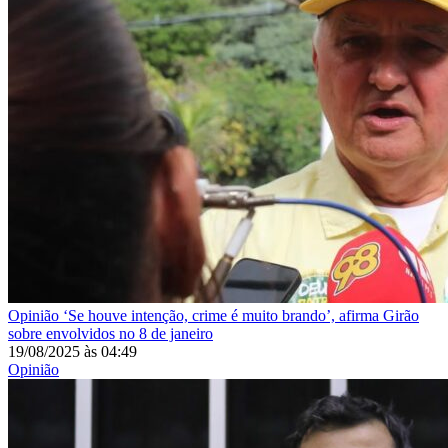
Opinião
‘Se houve intenção, crime é muito brando’, afirma Girão
sobre envolvidos no 8 de janeiro
19/08/2025
às
04:49
Opinião