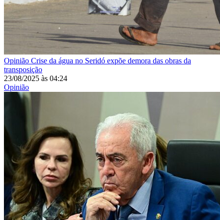
Opinião
Crise da água no Seridó expõe demora das obras da
transposição
23/08/2025
às
04:24
Opinião