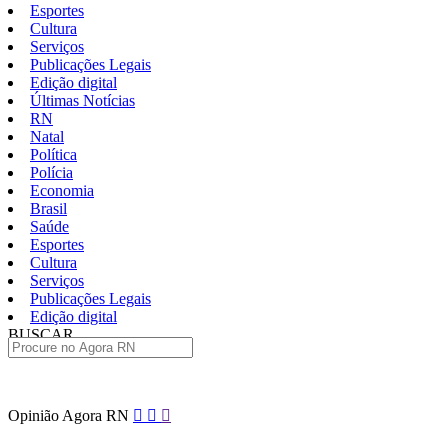
Esportes
Cultura
Serviços
Publicações Legais
Edição digital
Últimas Notícias
RN
Natal
Política
Polícia
Economia
Brasil
Saúde
Esportes
Cultura
Serviços
Publicações Legais
Edição digital
BUSCAR
ÚLTIMAS
Pular
Opinião Agora RN
para
o