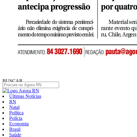
BUSCAR
Últimas Notícias
RN
Natal
Política
Polícia
Economia
Brasil
Saúde