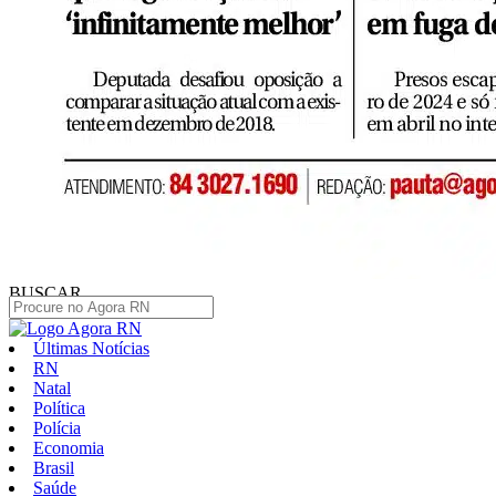
BUSCAR
Últimas Notícias
RN
Natal
Política
Polícia
Economia
Brasil
Saúde