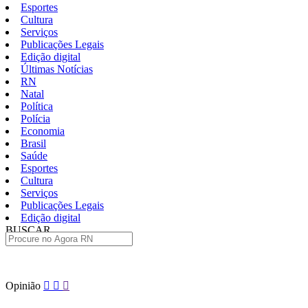
Esportes
Cultura
Serviços
Publicações Legais
Edição digital
Últimas Notícias
RN
Natal
Política
Polícia
Economia
Brasil
Saúde
Esportes
Cultura
Serviços
Publicações Legais
Edição digital
BUSCAR
ÚLTIMAS
Pular
Opinião
para
o