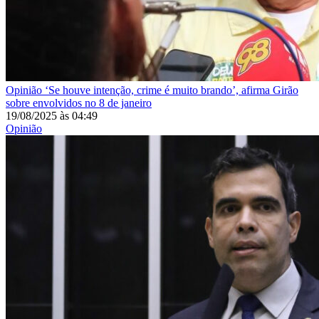
Opinião
‘Se houve intenção, crime é muito brando’, afirma Girão
sobre envolvidos no 8 de janeiro
19/08/2025
às
04:49
Opinião