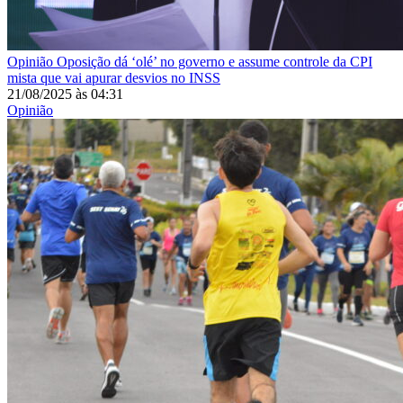
Opinião
Oposição dá ‘olé’ no governo e assume controle da CPI
mista que vai apurar desvios no INSS
21/08/2025
às
04:31
Opinião