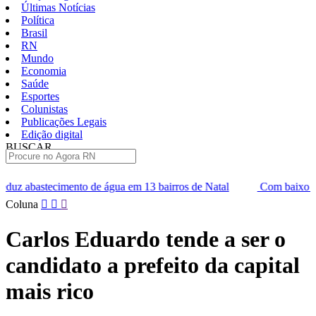
Últimas Notícias
Política
Brasil
RN
Mundo
Economia
Saúde
Esportes
Colunistas
Publicações Legais
Edição digital
BUSCAR
ÚLTIMAS
de água em 13 bairros de Natal
Com baixo efetivo, Alcaçuz liber
Pular
Coluna
para
o
Carlos Eduardo tende a ser o
conteúdo
candidato a prefeito da capital
mais rico