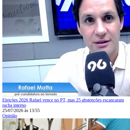
Eleições 2026
Rafael vence no PT, mas 25 abstenções escancaram
racha interno
25/07/2026
às
13:55
Opinião