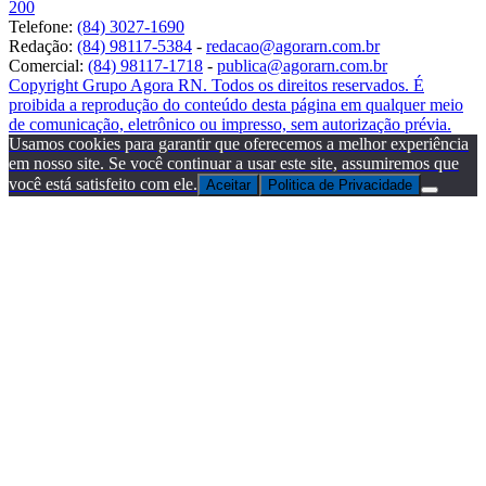
200
Telefone:
(84) 3027-1690
Redação:
(84) 98117-5384
-
redacao@agorarn.com.br
Comercial:
(84) 98117-1718
-
publica@agorarn.com.br
Copyright Grupo Agora RN. Todos os direitos reservados. É
proibida a reprodução do conteúdo desta página em qualquer meio
de comunicação, eletrônico ou impresso, sem autorização prévia.
Usamos cookies para garantir que oferecemos a melhor experiência
em nosso site. Se você continuar a usar este site, assumiremos que
você está satisfeito com ele.
Aceitar
Politica de Privacidade