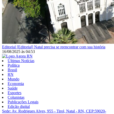
Editorial
[Editorial] Natal precisa se reencontrar com sua história
16/08/2025
às
04:53
Últimas Notícias
Política
Brasil
RN
Mundo
Economia
Saúde
Esportes
Colunistas
Publicações Legais
Edição digital
Sede: Av. Rodrigues Alves, 955 - Tirol, Natal - RN, CEP:59020-