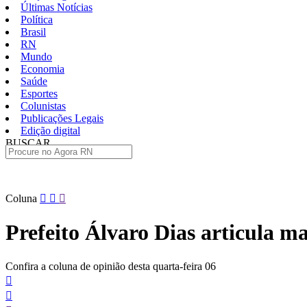
Últimas Notícias
Política
Brasil
RN
Mundo
Economia
Saúde
Esportes
Colunistas
Publicações Legais
Edição digital
BUSCAR
ÚLTIMAS
Pular
Coluna
para
o
Prefeito Álvaro Dias articula 
conteúdo
Confira a coluna de opinião desta quarta-feira 06