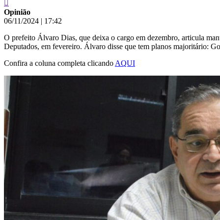
Opinião
06/11/2024
|
17:42
O prefeito Álvaro Dias, que deixa o cargo em dezembro, articula ma
Deputados, em fevereiro. Álvaro disse que tem planos majoritário: G
Confira a coluna completa clicando
AQUI