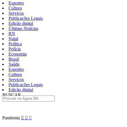
Esportes
Cultura
Serviços
Publicações Legais
Edição digital
Últimas Notícias
RN
Natal
Política
Polícia
Economia
Brasil
Saúde
Esportes
Cultura
Serviços
Publicações Legais
Edição digital
BUSCAR
ÚLTIMAS
Pular
Pandemia
para
o