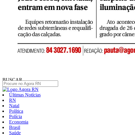
BUSCAR
Últimas Notícias
RN
Natal
Política
Polícia
Economia
Brasil
Saúde