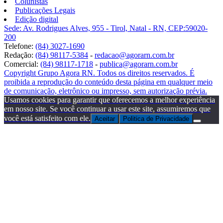
Colunistas
Publicações Legais
Edição digital
Sede: Av. Rodrigues Alves, 955 - Tirol, Natal - RN, CEP:59020-
200
Telefone:
(84) 3027-1690
Redação:
(84) 98117-5384
-
redacao@agorarn.com.br
Comercial:
(84) 98117-1718
-
publica@agorarn.com.br
Copyright Grupo Agora RN. Todos os direitos reservados. É
proibida a reprodução do conteúdo desta página em qualquer meio
de comunicação, eletrônico ou impresso, sem autorização prévia.
Usamos cookies para garantir que oferecemos a melhor experiência
em nosso site. Se você continuar a usar este site, assumiremos que
você está satisfeito com ele.
Aceitar
Politica de Privacidade