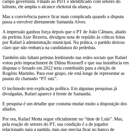
campo governista. Filiado ao PDT e identificado com setores do
lulismo, ele amplia o alcance eleitoral da aliança.
Mas a convivência parece ficar mais complicada quando a disputa
passa a envolver diretamente Samanda Alves.
A impressão ganhou força depois que o PT de João Câmara, aliado
da prefeita Aize Bezerra, divulgou nota de repúdio às críticas feitas
por Rafael à administração municipal. Na prática, o partido deixou
claro que não embarca na candidatura do pedetista.
Também não faltam petistas lembrando nas redes sociais que Rafael
votou pelo impeachment de Dilma Rousseff e que sua insistência em
disputar o Senado em 2022 teria contribuído para a eleição de
Rogério Marinho. Para esse grupo, ele está longe de representar as
pautas do chamado “PT raiz”.
O incômodo tem explicação política. Em algumas pesquisas já
divulgadas, Rafael aparece à frente de Samanda.
E pesquisa é um detalhe que costuma mudar muito a disposição dos
aliados.
Por ora, Rafael Motta segue oficialmente no “time de Lula”. Mas,
pela reação de setores do PT, sua condição é a de jogador
relacionado para a partida, mas que precisa ficar no banco de