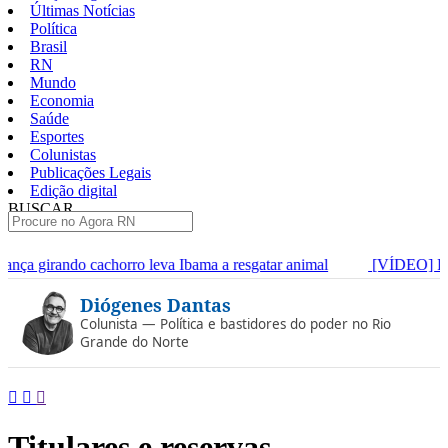
Últimas Notícias
Política
Brasil
RN
Mundo
Economia
Saúde
Esportes
Colunistas
Publicações Legais
Edição digital
BUSCAR
ÚLTIMAS
leva Ibama a resgatar animal
[VÍDEO] Professores da rede munici
Pular
Diógenes Dantas
para
o
Colunista — Política e bastidores do poder no Rio
conteúdo
Grande do Norte
Titulares e reservas