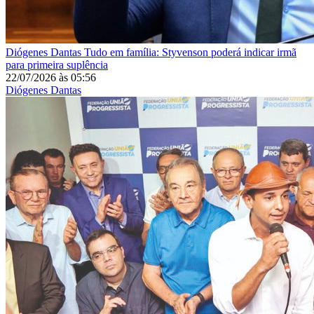
Diógenes Dantas
Tudo em família: Styvenson poderá indicar irmã
para primeira suplência
22/07/2026
às
05:56
Diógenes Dantas