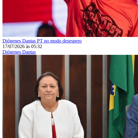
Diógenes Dantas
PT no modo desespero
17/07/2026
às
05:32
Diógenes Dantas