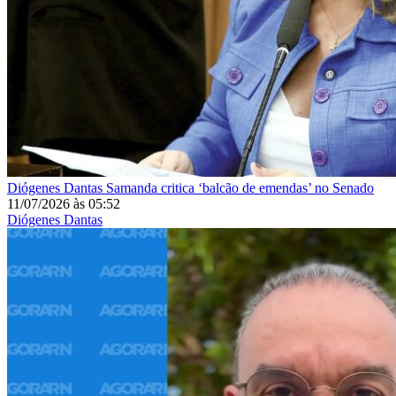
Diógenes Dantas
Samanda critica ‘balcão de emendas’ no Senado
11/07/2026
às
05:52
Diógenes Dantas