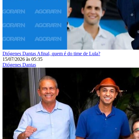
Diógenes Dantas
Afinal, quem é do time de Lula?
15/07/2026
às
05:35
Diógenes Dantas