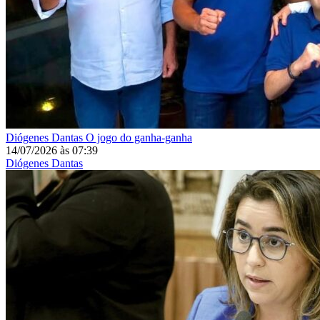
Diógenes Dantas
O jogo do ganha-ganha
14/07/2026
às
07:39
Diógenes Dantas