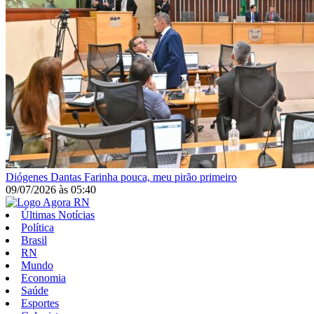
Diógenes Dantas
Farinha pouca, meu pirão primeiro
09/07/2026
às
05:40
Últimas Notícias
Política
Brasil
RN
Mundo
Economia
Saúde
Esportes