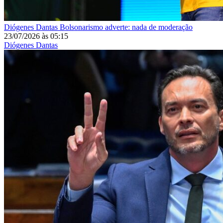
Diógenes Dantas
Bolsonarismo adverte: nada de moderação
23/07/2026
às
05:15
Diógenes Dantas