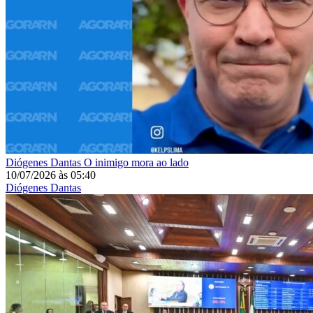
Diógenes Dantas
O inimigo mora ao lado
10/07/2026
às
05:40
Diógenes Dantas