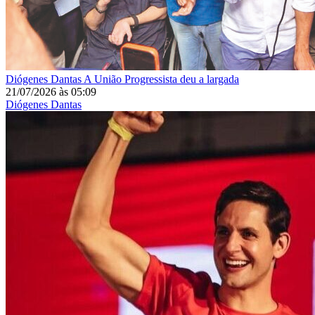
Diógenes Dantas
A União Progressista deu a largada
21/07/2026
às
05:09
Diógenes Dantas