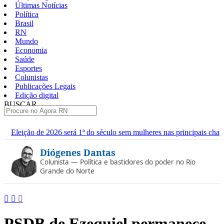
Últimas Notícias
Política
Brasil
RN
Mundo
Economia
Saúde
Esportes
Colunistas
Publicações Legais
Edição digital
BUSCAR
ÚLTIMAS
 1ª do século sem mulheres nas principais chapas
Renan diz que 
Pular
Diógenes Dantas
para
o
Colunista — Política e bastidores do poder no Rio
conteúdo
Grande do Norte
PSDB de Ezequiel permanece