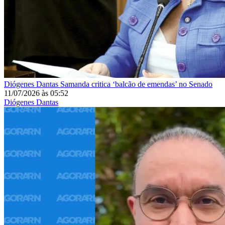
Diógenes Dantas
Samanda critica ‘balcão de emendas’ no Senado
11/07/2026
às
05:52
Diógenes Dantas