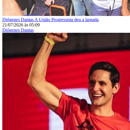
Diógenes Dantas
A União Progressista deu a largada
21/07/2026
às
05:09
Diógenes Dantas