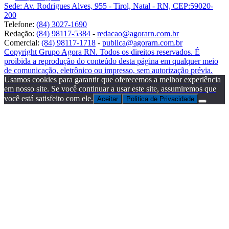
Sede: Av. Rodrigues Alves, 955 - Tirol, Natal - RN, CEP:59020-
200
Telefone:
(84) 3027-1690
Redação:
(84) 98117-5384
-
redacao@agorarn.com.br
Comercial:
(84) 98117-1718
-
publica@agorarn.com.br
Copyright Grupo Agora RN. Todos os direitos reservados. É
proibida a reprodução do conteúdo desta página em qualquer meio
de comunicação, eletrônico ou impresso, sem autorização prévia.
Usamos cookies para garantir que oferecemos a melhor experiência
em nosso site. Se você continuar a usar este site, assumiremos que
você está satisfeito com ele.
Aceitar
Politica de Privacidade