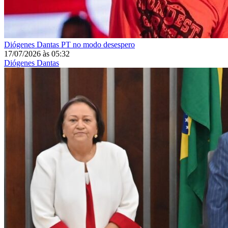
Diógenes Dantas
PT no modo desespero
17/07/2026
às
05:32
Diógenes Dantas