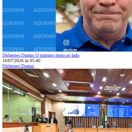
Diógenes Dantas
O inimigo mora ao lado
10/07/2026
às
05:40
Diógenes Dantas