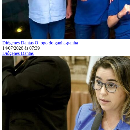
Diógenes Dantas
O jogo do ganha-ganha
14/07/2026
às
07:39
Diógenes Dantas