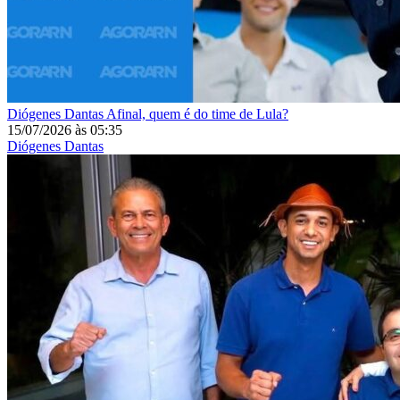
Diógenes Dantas
Afinal, quem é do time de Lula?
15/07/2026
às
05:35
Diógenes Dantas