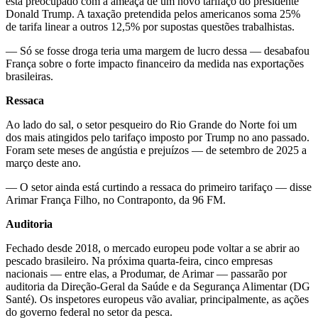
está preocupado com a ameaça de um novo tarifaço do presidente
Donald Trump. A taxação pretendida pelos americanos soma 25%
de tarifa linear a outros 12,5% por supostas questões trabalhistas.
— Só se fosse droga teria uma margem de lucro dessa — desabafou
França sobre o forte impacto financeiro da medida nas exportações
brasileiras.
Ressaca
Ao lado do sal, o setor pesqueiro do Rio Grande do Norte foi um
dos mais atingidos pelo tarifaço imposto por Trump no ano passado.
Foram sete meses de angústia e prejuízos — de setembro de 2025 a
março deste ano.
— O setor ainda está curtindo a ressaca do primeiro tarifaço — disse
Arimar França Filho, no Contraponto, da 96 FM.
Auditoria
Fechado desde 2018, o mercado europeu pode voltar a se abrir ao
pescado brasileiro. Na próxima quarta-feira, cinco empresas
nacionais — entre elas, a Produmar, de Arimar — passarão por
auditoria da Direção-Geral da Saúde e da Segurança Alimentar (DG
Santé). Os inspetores europeus vão avaliar, principalmente, as ações
do governo federal no setor da pesca.