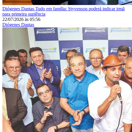
Diógenes Dantas
Tudo em família: Styvenson poderá indicar irmã
para primeira suplência
22/07/2026
às
05:56
Diógenes Dantas