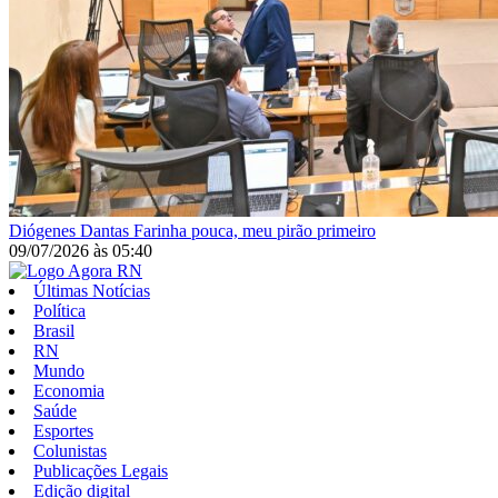
Diógenes Dantas
Farinha pouca, meu pirão primeiro
09/07/2026
às
05:40
Últimas Notícias
Política
Brasil
RN
Mundo
Economia
Saúde
Esportes
Colunistas
Publicações Legais
Edição digital