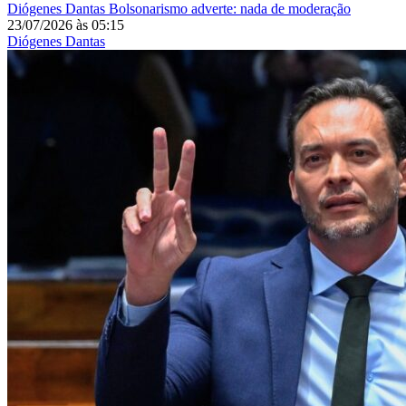
Diógenes Dantas
Bolsonarismo adverte: nada de moderação
23/07/2026
às
05:15
Diógenes Dantas