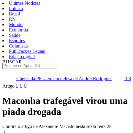
Últimas Notícias
Política
Brasil
RN
Mundo
Economia
Saúde
Esportes
Colunistas
Publicações Legais
Edição digital
BUSCAR
ÚLTIMAS
es da PF saem em defesa de Andrei Rodrigues
TRE marca audiênc
Pular
Artigo
para
o
Maconha trafegável virou uma
conteúdo
piada drogada
Confira o artigo de Alexandre Macedo nesta sexta-feira 28