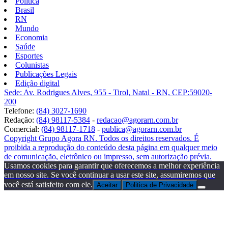
Política
Brasil
RN
Mundo
Economia
Saúde
Esportes
Colunistas
Publicações Legais
Edição digital
Sede: Av. Rodrigues Alves, 955 - Tirol, Natal - RN, CEP:59020-
200
Telefone:
(84) 3027-1690
Redação:
(84) 98117-5384
-
redacao@agorarn.com.br
Comercial:
(84) 98117-1718
-
publica@agorarn.com.br
Copyright Grupo Agora RN. Todos os direitos reservados. É
proibida a reprodução do conteúdo desta página em qualquer meio
de comunicação, eletrônico ou impresso, sem autorização prévia.
Usamos cookies para garantir que oferecemos a melhor experiência
em nosso site. Se você continuar a usar este site, assumiremos que
você está satisfeito com ele.
Aceitar
Politica de Privacidade