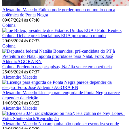
Alexandre Macedo
Fátima pode perder pouco ou muito com a
polêmica de Ponta Negra
09/07/2024
às
07:40
Coluna
Coluna
Debate presidencial nos EUA preocupa o mundo
29/06/2024
às
07:33
Coluna
Coluna
Perdendo nas pesquisas, Natália vence em coerência
25/06/2024
às
07:37
Alexandre Macedo
Alexandre Macedo
Licença para engorda de Ponta Negra parece
depender da eleição
14/06/2024
às
08:22
Alexandre Macedo
Alexandre Macedo
Na campanha não pode ter esconde-esconde
13/06/2024
às
07:29