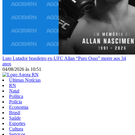
Luto
Lutador brasileiro ex-UFC Allan “Puro Osso” morre aos 34
anos
04/08/2026
às
10:51
Últimas Notícias
RN
Natal
Política
Polícia
Economia
Brasil
Saúde
Esportes
Cultura
Serviços