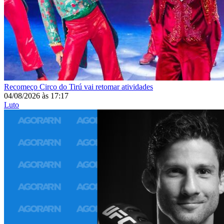
Recomeço
Circo do Tirú vai retomar atividades
04/08/2026
às
17:17
Luto