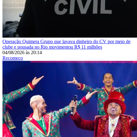
Operação Quimera
Grupo que lavava dinheiro do CV por meio de
clube e pousada no Rio movimentou R$ 11 milhões
04/08/2026
às
20:14
Recomeço