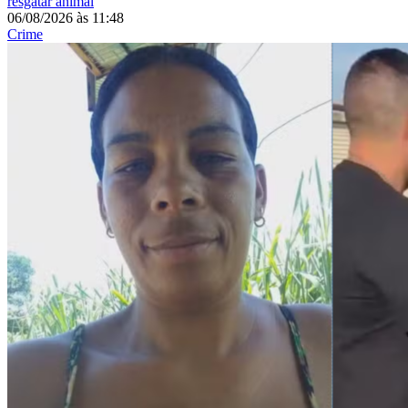
resgatar animal
06/08/2026
às
11:48
Crime