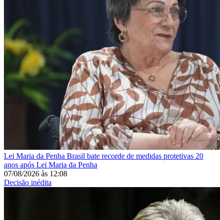
Lei Maria da Penha
Brasil bate recorde de medidas protetivas 20
anos após Lei Maria da Penha
07/08/2026
às
12:08
Decisão inédita