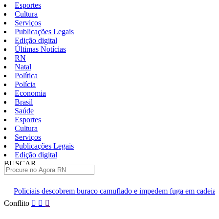
Esportes
Cultura
Serviços
Publicações Legais
Edição digital
Últimas Notícias
RN
Natal
Política
Polícia
Economia
Brasil
Saúde
Esportes
Cultura
Serviços
Publicações Legais
Edição digital
BUSCAR
ÚLTIMAS
obrem buraco camuflado e impedem fuga em cadeia de Ceará-Mirim
Pular
Conflito
para
o