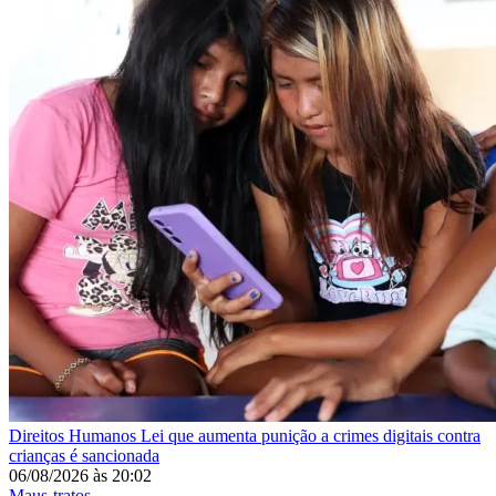
Direitos Humanos
Lei que aumenta punição a crimes digitais contra
crianças é sancionada
06/08/2026
às
20:02
Maus-tratos