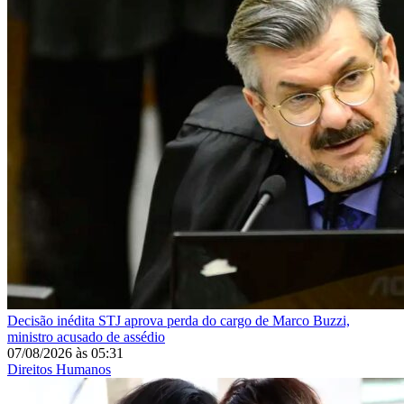
Decisão inédita
STJ aprova perda do cargo de Marco Buzzi,
ministro acusado de assédio
07/08/2026
às
05:31
Direitos Humanos