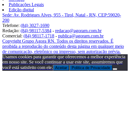
Publicações Legais
Edição digital
Sede: Av. Rodrigues Alves, 955 - Tirol, Natal - RN, CEP:59020-
200
Telefone:
(84) 3027-1690
Redação:
(84) 98117-5384
-
redacao@agorarn.com.br
Comercial:
(84) 98117-1718
-
publica@agorarn.com.br
Copyright Grupo Agora RN. Todos os direitos reservados. É
proibida a reprodução do conteúdo desta página em qualquer meio
de comunicação, eletrônico ou impresso, sem autorização prévia.
Usamos cookies para garantir que oferecemos a melhor experiência
em nosso site. Se você continuar a usar este site, assumiremos que
você está satisfeito com ele.
Aceitar
Politica de Privacidade