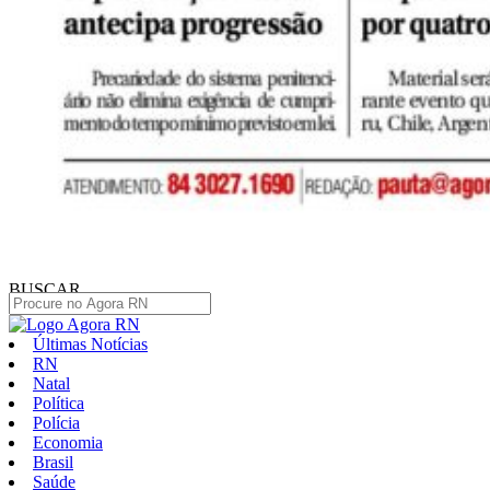
BUSCAR
Últimas Notícias
RN
Natal
Política
Polícia
Economia
Brasil
Saúde