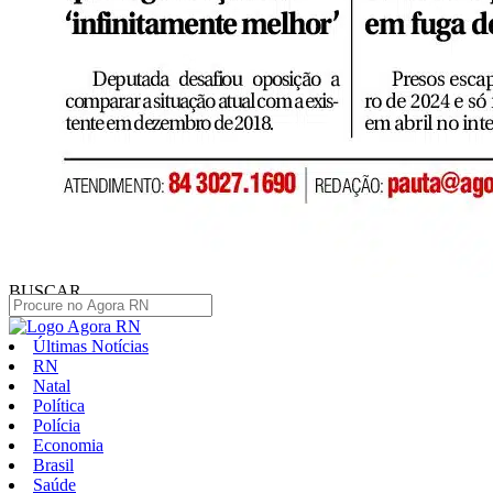
BUSCAR
Últimas Notícias
RN
Natal
Política
Polícia
Economia
Brasil
Saúde