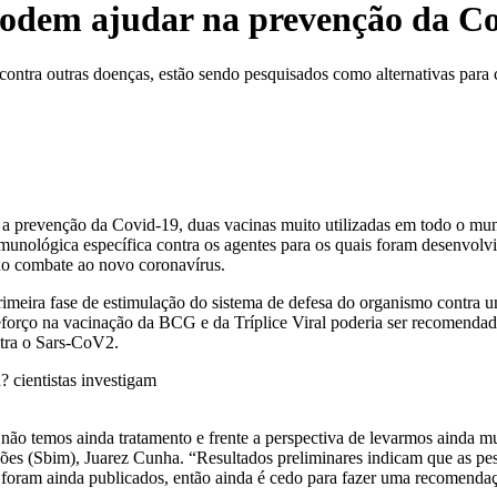
podem ajudar na prevenção da Co
contra outras doenças, estão sendo pesquisados como alternativas para
ra a prevenção da Covid-19, duas vacinas muito utilizadas em todo o mun
nológica específica contra os agentes para os quais foram desenvolvid
 no combate ao novo coronavírus.
meira fase de estimulação do sistema de defesa do organismo contra um 
eforço na vacinação da BCG e da Tríplice Viral poderia ser recomendad
ntra o Sars-CoV2.
 não temos ainda tratamento e frente a perspectiva de levarmos ainda
ações (Sbim), Juarez Cunha. “Resultados preliminares indicam que as p
o foram ainda publicados, então ainda é cedo para fazer uma recomenda