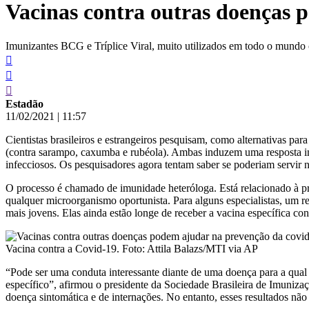
Vacinas contra outras doenças 
conteúdo
Imunizantes BCG e Tríplice Viral, muito utilizados em todo o mundo 
Estadão
11/02/2021
|
11:57
Cientistas brasileiros e estrangeiros pesquisam, como alternativas pa
(contra sarampo, caxumba e rubéola). Ambas induzem uma resposta imu
infecciosos. Os pesquisadores agora tentam saber se poderiam servir
O processo é chamado de imunidade heteróloga. Está relacionado à pri
qualquer microorganismo oportunista. Para alguns especialistas, um r
mais jovens. Elas ainda estão longe de receber a vacina específica co
Vacina contra a Covid-19. Foto: Attila Balazs/MTI via AP
“Pode ser uma conduta interessante diante de uma doença para a qual
específico”, afirmou o presidente da Sociedade Brasileira de Imuniz
doença sintomática e de internações. No entanto, esses resultados nã