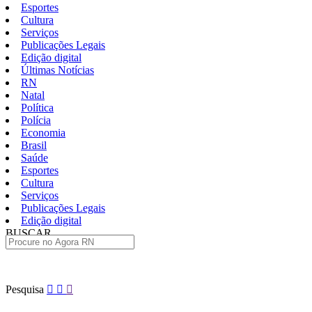
Esportes
Cultura
Serviços
Publicações Legais
Edição digital
Últimas Notícias
RN
Natal
Política
Polícia
Economia
Brasil
Saúde
Esportes
Cultura
Serviços
Publicações Legais
Edição digital
BUSCAR
ÚLTIMAS
Pular
Pesquisa
para
o