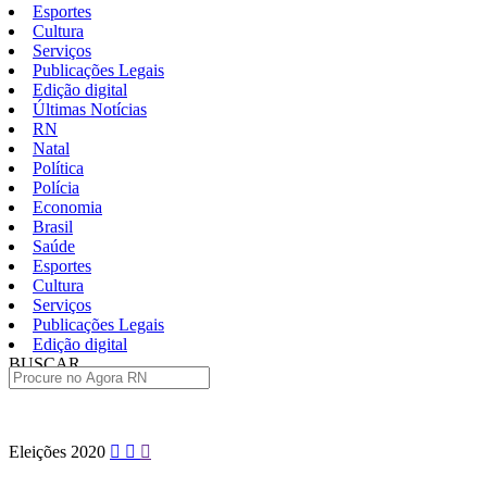
Esportes
Cultura
Serviços
Publicações Legais
Edição digital
Últimas Notícias
RN
Natal
Política
Polícia
Economia
Brasil
Saúde
Esportes
Cultura
Serviços
Publicações Legais
Edição digital
BUSCAR
ÚLTIMAS
Pular
Eleições 2020
para
o