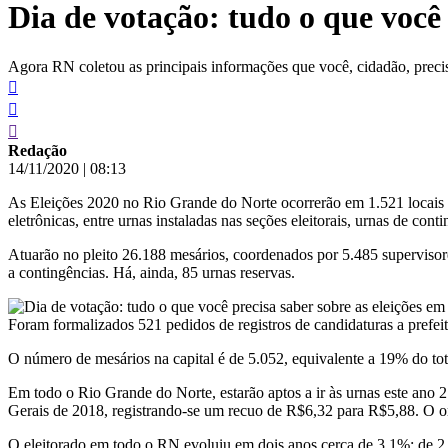
Dia de votação: tudo o que você 
conteúdo
Agora RN coletou as principais informações que você, cidadão, precisa
Redação
14/11/2020
|
08:13
As Eleições 2020 no Rio Grande do Norte ocorrerão em 1.521 locais d
eletrônicas, entre urnas instaladas nas seções eleitorais, urnas de cont
Atuarão no pleito 26.188 mesários, coordenados por 5.485 supervisore
a contingências. Há, ainda, 85 urnas reservas.
Foram formalizados 521 pedidos de registros de candidaturas a prefe
O número de mesários na capital é de 5.052, equivalente a 19% do tot
Em todo o Rio Grande do Norte, estarão aptos a ir às urnas este ano 2
Gerais de 2018, registrando-se um recuo de R$6,32 para R$5,88. O o
O eleitorado em todo o RN evoluiu em dois anos cerca de 3,1%: de 2.