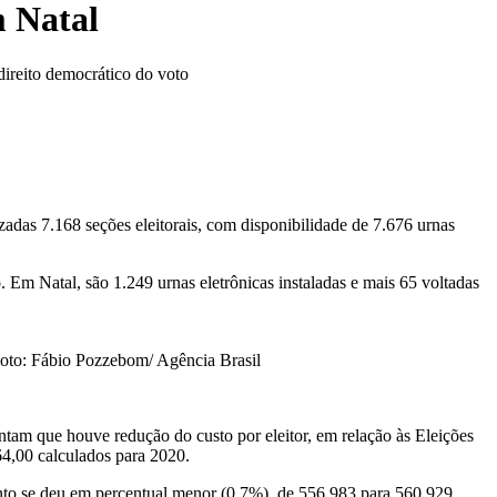
m Natal
direito democrático do voto
das 7.168 seções eleitorais, com disponibilidade de 7.676 urnas
 Em Natal, são 1.249 urnas eletrônicas instaladas e mais 65 voltadas
 Foto: Fábio Pozzebom/ Agência Brasil
.
ontam que houve redução do custo por eleitor, em relação às Eleições
4,00 calculados para 2020.
nto se deu em percentual menor (0,7%), de 556.983 para 560.929.