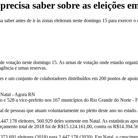
precisa saber sobre as eleições e
 saber antes de ir às zonas eleitorais neste domingo 15 para exercer o 
e votação neste domingo 15. As urnas de votação onde estarão organiza
ingência e urnas reservas.
s e um conjunto de colaboradores distribuídos em 200 pontos de apoio.
ito e 528 a vice-prefeito nos 167 municípios do Rio Grande do Norte -
al de pessoas que atuam voluntariamente no pleito deste ano no estado
.447.178 eleitores, 560.929 deles somente em Natal. As estatísticas ap
rçamento total de 2018 foi de R$15.124.161,00, contra os R$14.394.56
373.691 eleitores (2018) para 2.447.178 (2020). Em Natal, o crescime