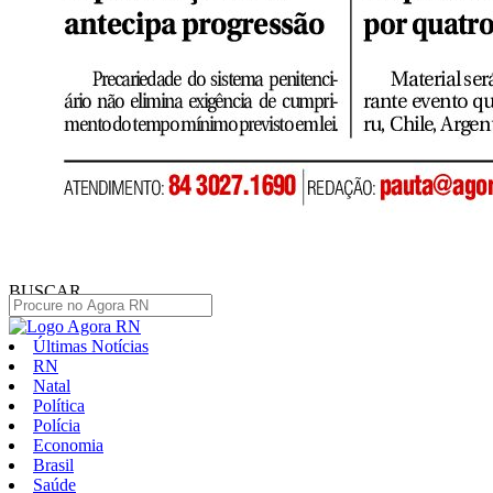
BUSCAR
Últimas Notícias
RN
Natal
Política
Polícia
Economia
Brasil
Saúde