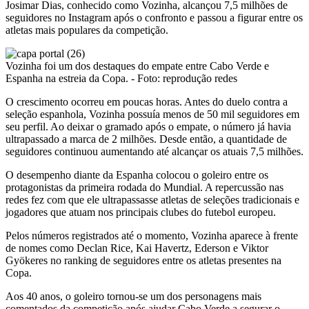
Josimar Dias, conhecido como Vozinha, alcançou 7,5 milhões de
seguidores no Instagram após o confronto e passou a figurar entre os
atletas mais populares da competição.
Vozinha foi um dos destaques do empate entre Cabo Verde e
Espanha na estreia da Copa. - Foto: reprodução redes
O crescimento ocorreu em poucas horas. Antes do duelo contra a
seleção espanhola, Vozinha possuía menos de 50 mil seguidores em
seu perfil. Ao deixar o gramado após o empate, o número já havia
ultrapassado a marca de 2 milhões. Desde então, a quantidade de
seguidores continuou aumentando até alcançar os atuais 7,5 milhões.
O desempenho diante da Espanha colocou o goleiro entre os
protagonistas da primeira rodada do Mundial. A repercussão nas
redes fez com que ele ultrapassasse atletas de seleções tradicionais e
jogadores que atuam nos principais clubes do futebol europeu.
Pelos números registrados até o momento, Vozinha aparece à frente
de nomes como Declan Rice, Kai Havertz, Ederson e Viktor
Gyökeres no ranking de seguidores entre os atletas presentes na
Copa.
Aos 40 anos, o goleiro tornou-se um dos personagens mais
comentados da competição após ajudar Cabo Verde a segurar o