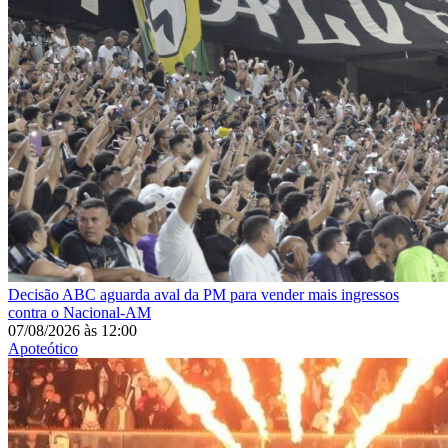
Decisão
ABC aguarda aval da PM para vender mais ingressos
contra o Nacional-AM
07/08/2026
às
12:00
Apoteótico