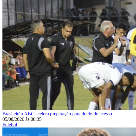
Brasileirão
ABC acelera preparação para duelo do acesso
05/08/2026
às
08:35
Futebol