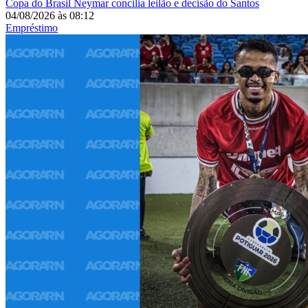
Copa do Brasil
Neymar concilia leilão e decisão do Santos
04/08/2026
às
08:12
Empréstimo