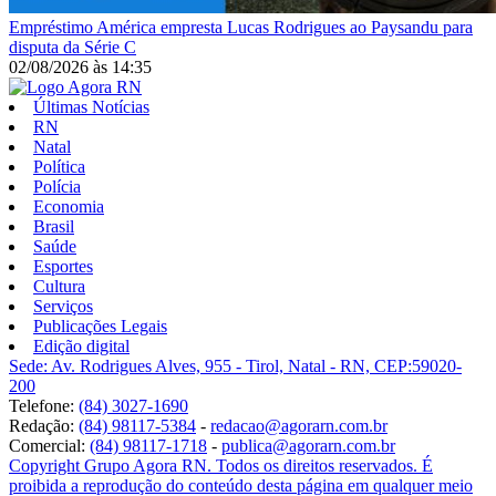
Empréstimo
América empresta Lucas Rodrigues ao Paysandu para
disputa da Série C
02/08/2026
às
14:35
Últimas Notícias
RN
Natal
Política
Polícia
Economia
Brasil
Saúde
Esportes
Cultura
Serviços
Publicações Legais
Edição digital
Sede: Av. Rodrigues Alves, 955 - Tirol, Natal - RN, CEP:59020-
200
Telefone:
(84) 3027-1690
Redação:
(84) 98117-5384
-
redacao@agorarn.com.br
Comercial:
(84) 98117-1718
-
publica@agorarn.com.br
Copyright Grupo Agora RN. Todos os direitos reservados. É
proibida a reprodução do conteúdo desta página em qualquer meio