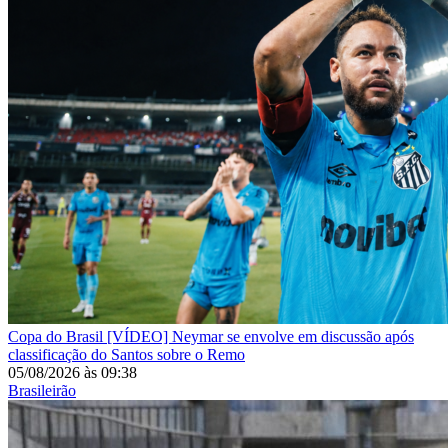
Copa do Brasil
[VÍDEO] Neymar se envolve em discussão após
classificação do Santos sobre o Remo
05/08/2026
às
09:38
Brasileirão