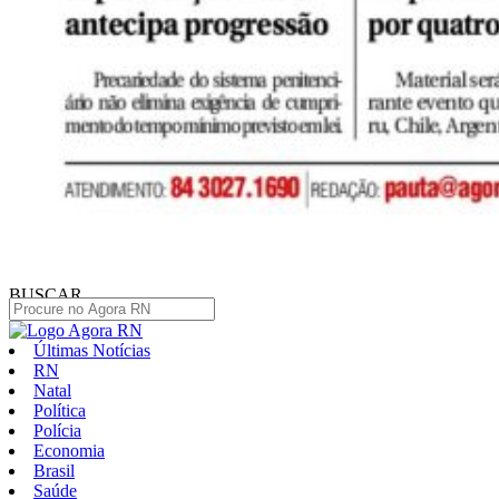
BUSCAR
Últimas Notícias
RN
Natal
Política
Polícia
Economia
Brasil
Saúde