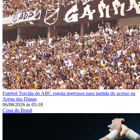
Futebol
Torcida do ABC esgota ingressos para partida do acesso na
Arena das Dunas
06/08/2026
às
05:18
Copa do Brasil