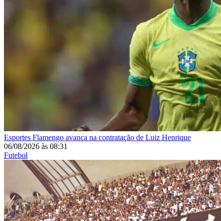
Esportes
Flamengo avança na contratação de Luiz Henrique
06/08/2026
às
08:31
Futebol