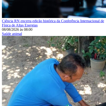
Ciência
RN encerra edição histórica da Conferência Internacional de
Física de Altas Energias
08/08/2026
às
08:00
Saúde animal