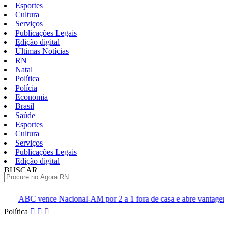
Esportes
Cultura
Serviços
Publicações Legais
Edição digital
Últimas Notícias
RN
Natal
Política
Polícia
Economia
Brasil
Saúde
Esportes
Cultura
Serviços
Publicações Legais
Edição digital
BUSCAR
ÚLTIMAS
nal-AM por 2 a 1 fora de casa e abre vantagem nas quartas
Cin
Pular
Política
para
o