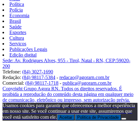
Política
Polícia
Economia
Brasil
Saúde
Esportes
Cultura
Serviços
Publicações Legais
Edição digital
Sede: Av. Rodrigues Alves, 955 - Tirol, Natal - RN, CEP:59020-
200
Telefone:
(84) 3027-1690
Redação:
(84) 98117-5384
-
redacao@agorarn.com.br
Comercial:
(84) 98117-1718
-
publica@agorarn.com.br
Copyright Grupo Agora RN. Todos os direitos reservados. É
proibida a reprodução do conteúdo desta página em qualquer meio
de comunicação, eletrônico ou impresso, sem autorização prévia.
Usamos cookies para garantir que oferecemos a melhor experiência
em nosso site. Se você continuar a usar este site, assumiremos que
você está satisfeito com ele.
Aceitar
Politica de Privacidade