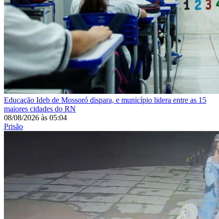
Educação
Ideb de Mossoró dispara, e município lidera entre as 15
maiores cidades do RN
08/08/2026
às
05:04
Prisão