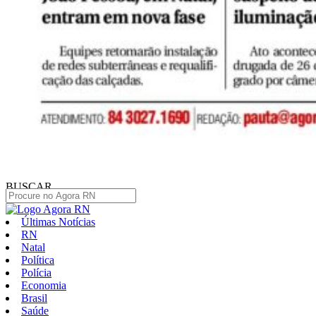
BUSCAR
Últimas Notícias
RN
Natal
Política
Polícia
Economia
Brasil
Saúde