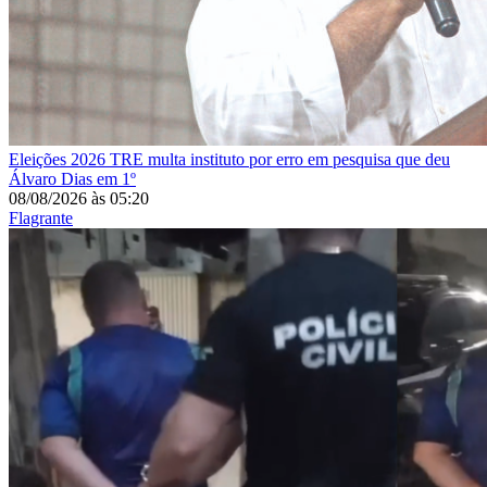
Eleições 2026
TRE multa instituto por erro em pesquisa que deu
Álvaro Dias em 1º
08/08/2026
às
05:20
Flagrante