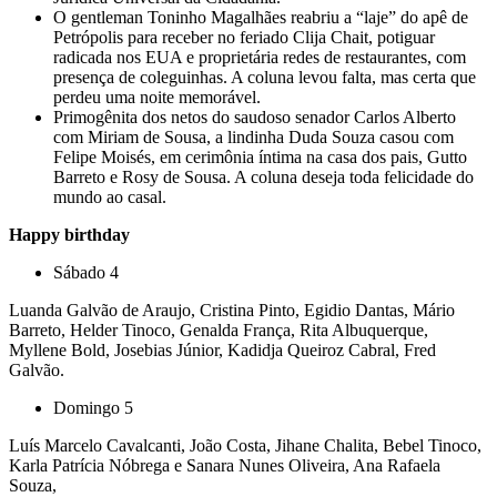
O gentleman Toninho Magalhães reabriu a “laje” do apê de
Petrópolis para receber no feriado Clija Chait, potiguar
radicada nos EUA e proprietária redes de restaurantes, com
presença de coleguinhas. A coluna levou falta, mas certa que
perdeu uma noite memorável.
Primogênita dos netos do saudoso senador Carlos Alberto
com Miriam de Sousa, a lindinha Duda Souza casou com
Felipe Moisés, em cerimônia íntima na casa dos pais, Gutto
Barreto e Rosy de Sousa. A coluna deseja toda felicidade do
mundo ao casal.
Happy birthday
Sábado 4
Luanda Galvão de Araujo, Cristina Pinto, Egidio Dantas, Mário
Barreto, Helder Tinoco, Genalda França, Rita Albuquerque,
Myllene Bold, Josebias Júnior, Kadidja Queiroz Cabral, Fred
Galvão.
Domingo 5
Luís Marcelo Cavalcanti, João Costa, Jihane Chalita, Bebel Tinoco,
Karla Patrícia Nóbrega e Sanara Nunes Oliveira, Ana Rafaela
Souza,