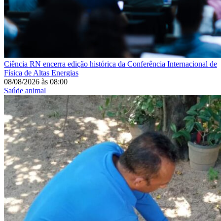
Ciência
RN encerra edição histórica da Conferência Internacional de
Física de Altas Energias
08/08/2026
às
08:00
Saúde animal