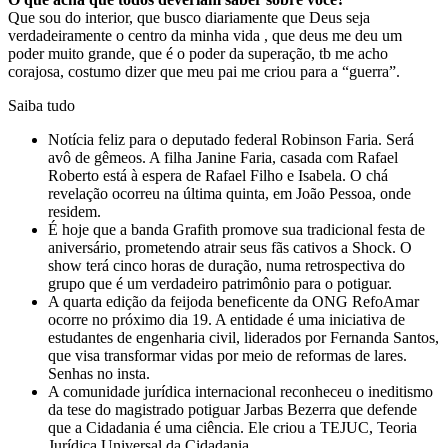
Que sou do interior, que busco diariamente que Deus seja
verdadeiramente o centro da minha vida , que deus me deu um
poder muito grande, que é o poder da superação, tb me acho
corajosa, costumo dizer que meu pai me criou para a “guerra”.
Saiba tudo
Notícia feliz para o deputado federal Robinson Faria. Será
avô de gêmeos. A filha Janine Faria, casada com Rafael
Roberto está à espera de Rafael Filho e Isabela. O chá
revelação ocorreu na última quinta, em João Pessoa, onde
residem.
É hoje que a banda Grafith promove sua tradicional festa de
aniversário, prometendo atrair seus fãs cativos a Shock. O
show terá cinco horas de duração, numa retrospectiva do
grupo que é um verdadeiro patrimônio para o potiguar.
A quarta edição da feijoda beneficente da ONG RefoAmar
ocorre no próximo dia 19. A entidade é uma iniciativa de
estudantes de engenharia civil, liderados por Fernanda Santos,
que visa transformar vidas por meio de reformas de lares.
Senhas no insta.
A comunidade jurídica internacional reconheceu o ineditismo
da tese do magistrado potiguar Jarbas Bezerra que defende
que a Cidadania é uma ciência. Ele criou a TEJUC, Teoria
Jurídica Universal da Cidadania.