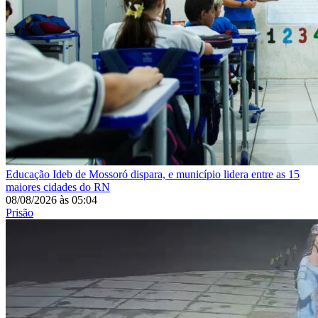
Educação
Ideb de Mossoró dispara, e município lidera entre as 15
maiores cidades do RN
08/08/2026
às
05:04
Prisão