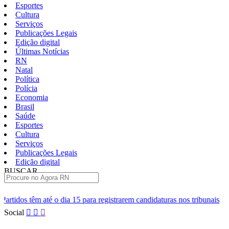
Esportes
Cultura
Serviços
Publicações Legais
Edição digital
Últimas Notícias
RN
Natal
Política
Polícia
Economia
Brasil
Saúde
Esportes
Cultura
Serviços
Publicações Legais
Edição digital
BUSCAR
ÚLTIMAS
 15 para registrarem candidaturas nos tribunais
Senai RN abre 2 mil
Pular
Social
para
o