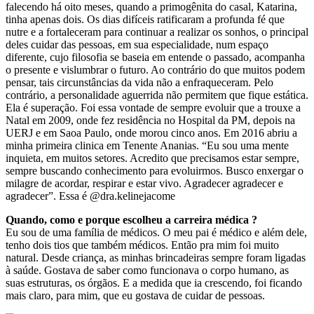
falecendo há oito meses, quando a primogênita do casal, Katarina,
tinha apenas dois. Os dias difíceis ratificaram a profunda fé que
nutre e a fortaleceram para continuar a realizar os sonhos, o principal
deles cuidar das pessoas, em sua especialidade, num espaço
diferente, cujo filosofia se baseia em entende o passado, acompanha
o presente e vislumbrar o futuro. Ao contrário do que muitos podem
pensar, tais circunstâncias da vida não a enfraqueceram. Pelo
contrário, a personalidade aguerrida não permitem que fique estática.
Ela é superação. Foi essa vontade de sempre evoluir que a trouxe a
Natal em 2009, onde fez residência no Hospital da PM, depois na
UERJ e em Saoa Paulo, onde morou cinco anos. Em 2016 abriu a
minha primeira clinica em Tenente Ananias. “Eu sou uma mente
inquieta, em muitos setores. Acredito que precisamos estar sempre,
sempre buscando conhecimento para evoluirmos. Busco enxergar o
milagre de acordar, respirar e estar vivo. Agradecer agradecer e
agradecer”. Essa é @dra.kelinejacome
Quando, como e porque escolheu a carreira médica ?
Eu sou de uma família de médicos. O meu pai é médico e além dele,
tenho dois tios que também médicos. Então pra mim foi muito
natural. Desde criança, as minhas brincadeiras sempre foram ligadas
à saúde. Gostava de saber como funcionava o corpo humano, as
suas estruturas, os órgãos. E a medida que ia crescendo, foi ficando
mais claro, para mim, que eu gostava de cuidar de pessoas.