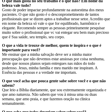
O que mais gosta no seu trabalho e o que não? Em nome da
beleza vale tudo?
Gosto de poder impactar profundamente na autoestima dos meus
pacientes. O que não gosto é o desconprometimento de tantos
profissionais que se dizem aptos a trabalhar nesse setor. Acredito que
em nome da beleza só vale o que for equilibrado, harmônico e
elegante. Recomendo sempre as pessoas primeiramente pesquisar
muito sobre o profissional que vc vai entegar seu bem mais precioso
que é Sua saúde, seu templo, seu corpo.
O que a vida te trouxe de melhor, quem te inspira e o que é
importante para você?
Me ensinar que a minha salvação deve ser a minha maior
preocupação que não devemos estar ansiosas por coisa nenhuma,
desde que nossos planos sejam entregues nas mãos do todo
poderoso. Jesus, minha família e meu marido me inspiram. A
Essência das pessoas e a verdade me importam.
O que você acha que pouca gente sabe sobre você e o que não
sabem?
Que leio a Bíblia diariamente, que sou extremamente organizada e
que amo natureza. Não sabem que vou à missa uma ou duas
semana, que amo praia, e que fazemos oração na clinica
semanalmente.
O que acha que todos deveriam saber sobre você?