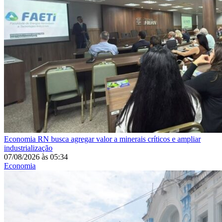
Economia
RN busca agregar valor a minerais críticos e ampliar
industrialização
07/08/2026
às
05:34
Economia