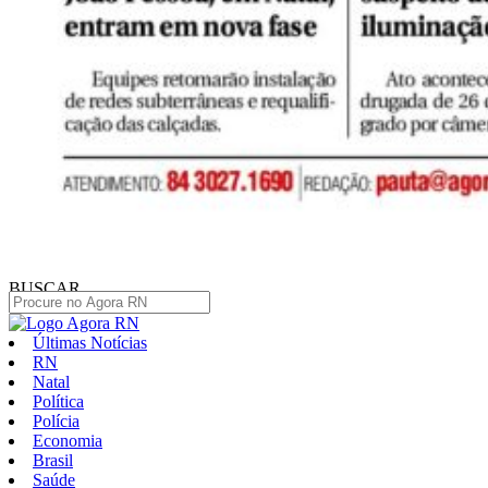
BUSCAR
Últimas Notícias
RN
Natal
Política
Polícia
Economia
Brasil
Saúde