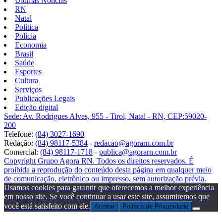
Últimas Notícias
RN
Natal
Política
Polícia
Economia
Brasil
Saúde
Esportes
Cultura
Serviços
Publicações Legais
Edição digital
Sede: Av. Rodrigues Alves, 955 - Tirol, Natal - RN, CEP:59020-
200
Telefone:
(84) 3027-1690
Redação:
(84) 98117-5384
-
redacao@agorarn.com.br
Comercial:
(84) 98117-1718
-
publica@agorarn.com.br
Copyright Grupo Agora RN. Todos os direitos reservados. É
proibida a reprodução do conteúdo desta página em qualquer meio
de comunicação, eletrônico ou impresso, sem autorização prévia.
Usamos cookies para garantir que oferecemos a melhor experiência
em nosso site. Se você continuar a usar este site, assumiremos que
você está satisfeito com ele.
Aceitar
Politica de Privacidade