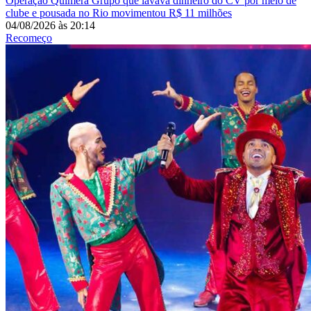
Operação Quimera
Grupo que lavava dinheiro do CV por meio de
clube e pousada no Rio movimentou R$ 11 milhões
04/08/2026
às
20:14
Recomeço