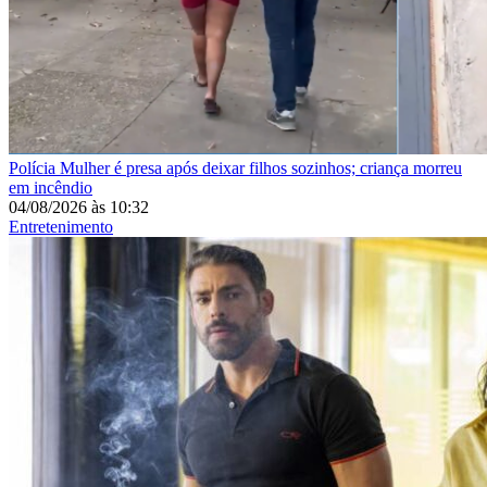
Polícia
Mulher é presa após deixar filhos sozinhos; criança morreu
em incêndio
04/08/2026
às
10:32
Entretenimento