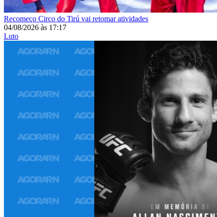
Recomeço
Circo do Tirú vai retomar atividades
04/08/2026
às
17:17
Luto