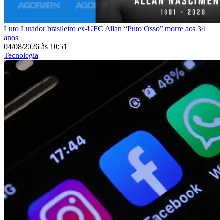
Luto
Lutador brasileiro ex-UFC Allan “Puro Osso” morre aos 34
anos
04/08/2026
às
10:51
Tecnologia