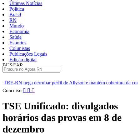
Últimas Notícias
Política
Brasil
RN
Mundo
Economia
Saúde
Esportes
Colunistas
Publicações Legais
Edição digital
BUSCAR
ÚLTIMAS
ar perfil de Allyson e mantém cobertura da convenção
Dupla d
Pular
Concurso
para
o
TSE Unificado: divulgados
conteúdo
horários das provas em 8 de
dezembro