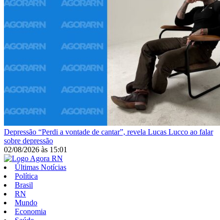
Depressão
“Perdi a vontade de cantar”, revela Lucas Lucco ao falar
sobre depressão
02/08/2026
às
15:01
Últimas Notícias
Política
Brasil
RN
Mundo
Economia