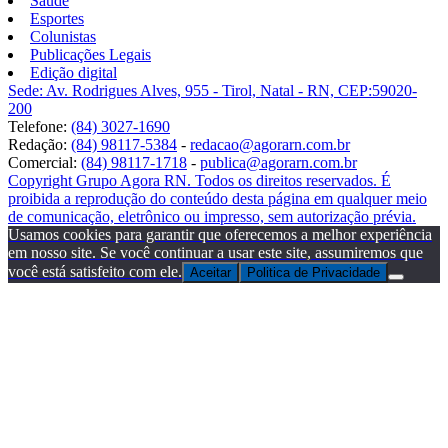
Saúde
Esportes
Colunistas
Publicações Legais
Edição digital
Sede: Av. Rodrigues Alves, 955 - Tirol, Natal - RN, CEP:59020-
200
Telefone:
(84) 3027-1690
Redação:
(84) 98117-5384
-
redacao@agorarn.com.br
Comercial:
(84) 98117-1718
-
publica@agorarn.com.br
Copyright Grupo Agora RN. Todos os direitos reservados. É
proibida a reprodução do conteúdo desta página em qualquer meio
de comunicação, eletrônico ou impresso, sem autorização prévia.
Usamos cookies para garantir que oferecemos a melhor experiência
em nosso site. Se você continuar a usar este site, assumiremos que
você está satisfeito com ele.
Aceitar
Politica de Privacidade