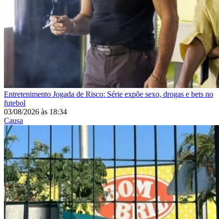
Entretenimento
Jogada de Risco: Série expõe sexo, drogas e bets no
futebol
03/08/2026
às
18:34
Causa